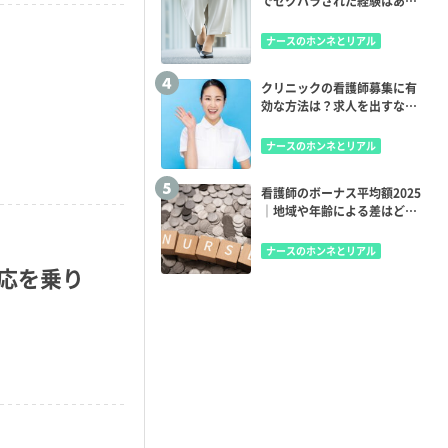
でセクハラされた経験はあ
る？
ナースのホンネとリアル
クリニックの看護師募集に有
効な方法は？求人を出すなら
どの媒体？
ナースのホンネとリアル
看護師のボーナス平均額2025
｜地域や年齢による差はどの
くらい？
ナースのホンネとリアル
応を乗り