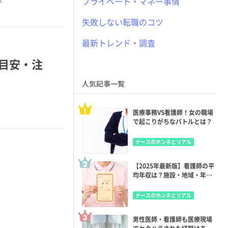
プライベート・マネー事情
失敗しない転職のコツ
最新トレンド・調査
目安・注
人気記事一覧
医療事務VS看護師！女の職場
で起こりがちなバトルとは？
ナースのホンネとリアル
【2025年最新版】看護師の平
均年収は？施設・地域・年齢
別で違いはある？年収アップ
のコツも
ナースのホンネとリアル
男性医師・看護師も医療現場