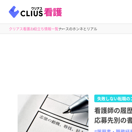
クリアス看護
お役立ち情報一覧
ナースのホンネとリアル
失敗しない転職の
看護師の履
応募先別の
#履歴書・職務経