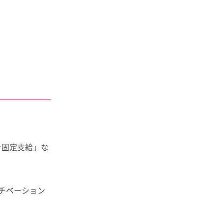
を固定支給」な
チベーション