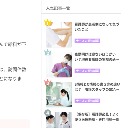
人気記事一覧
看護師が患者側になって気づ
いたこと
ナースの勉強部屋
んで給料が下
夜勤明けは寝ないほうがい
い？現役看護師の実際の過ご
し方と眠くならない方法
は、訪問件数
ナースの勉強部屋
とになりま
S情報とO情報の書き方の違い
は？ 看護スタッフのSOAP
苦手意識をどう克服する？
ナースの勉強部屋
【保存版】看護師必見！よく
使う医療略語・専門用語一覧