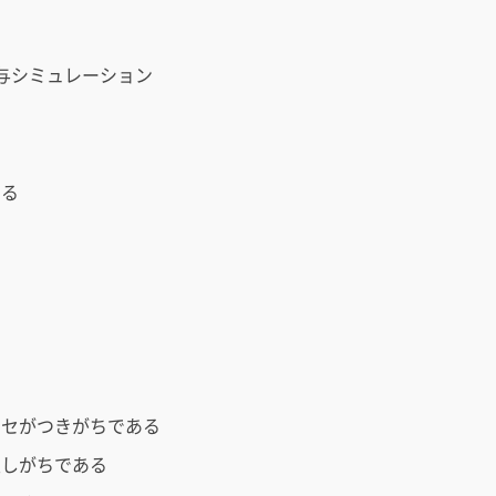
与シミュレーション
ある
い
クセがつきがちである
生しがちである