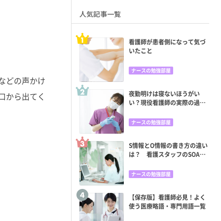
人気記事一覧
看護師が患者側になって気づ
いたこと
ナースの勉強部屋
などの声かけ
夜勤明けは寝ないほうがい
口から出てく
い？現役看護師の実際の過ご
し方と眠くならない方法
ナースの勉強部屋
S情報とO情報の書き方の違い
は？ 看護スタッフのSOAP
苦手意識をどう克服する？
ナースの勉強部屋
【保存版】看護師必見！よく
使う医療略語・専門用語一覧