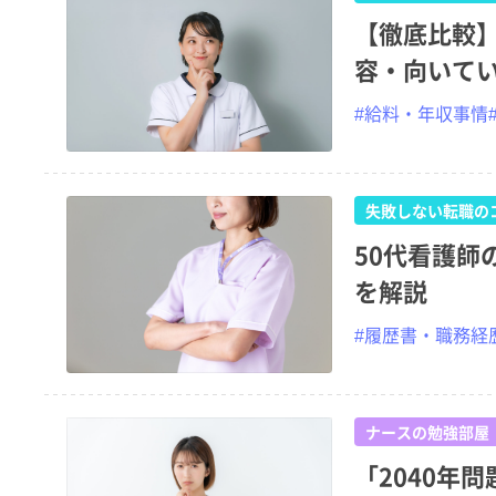
【徹底比較
容・向いて
#給料・年収事情
失敗しない転職の
50代看護
を解説
#履歴書・職務経
ナースの勉強部屋
「2040年