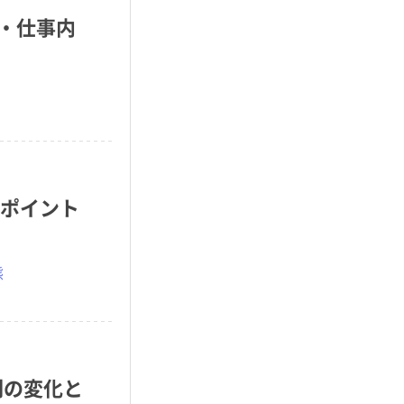
・仕事内
のポイント
態
割の変化と