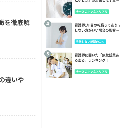
たいとき」の対策とは？無駄
残業を減らすコツ
ナースのホンネとリアル
特徴を徹底解
看護師1年目の転職ってあり？
しない方がいい場合の影響も
調査｜看護師アンケートで本
音を聞いた
失敗しない転職のコツ
看護師に聞いた「無駄残業あ
るある」ランキング！
ナースのホンネとリアル
の違いや