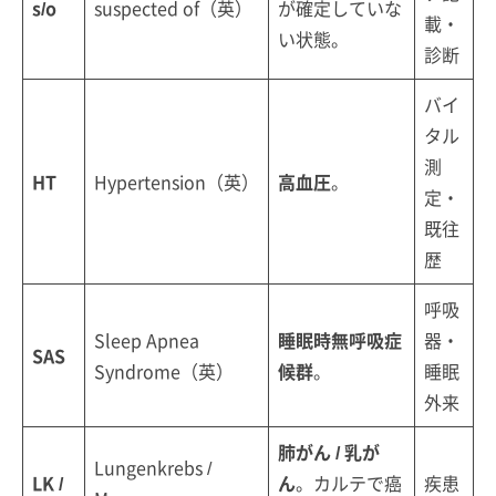
s/o
suspected of（英）
が確定していな
載・
い状態。
診断
バイ
タル
測
HT
Hypertension（英）
高血圧
。
定・
既往
歴
呼吸
Sleep Apnea
睡眠時無呼吸症
器・
SAS
Syndrome（英）
候群
。
睡眠
外来
肺がん / 乳が
Lungenkrebs /
LK /
ん
。カルテで癌
疾患