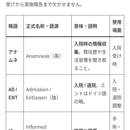
受けから実施報告まで欠かせません。
使用
略語
正式名称・語源
意味・説明
場面
入院時の情報収
入院
アナ
集
。既往歴や生
Anamnesis（英）
受け
ムネ
活習慣を聞き取
時
ること。
入
入院 / 退院
。エ
AD /
Admission /
院・
ントはドイツ語
ENT
Entlassen（独）
退院
の略。
調整
手
Informed
術・