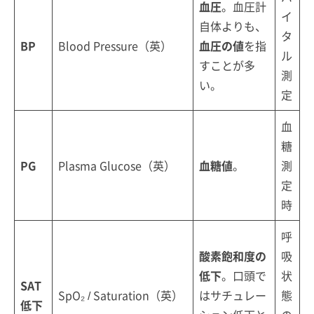
血圧
。血圧計
イ
自体よりも、
タ
BP
Blood Pressure（英）
血圧の値
を指
ル
すことが多
測
い。
定
血
糖
PG
Plasma Glucose（英）
血糖値
。
測
定
時
呼
酸素飽和度の
吸
低下
。口頭で
状
SAT
SpO₂ / Saturation（英）
はサチュレー
態
低下