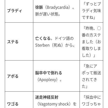
「ずっとブ
徐脈
（Bradycardia）。
ブラディ
ラディ気味
脈が遅い状態。
ですね」
「昨晩、○
番の方ステ
亡くなる
。ドイツ語の
ステる
ました（お
Sterben（死ぬ）から。
看取りしま
した）」
「急にア
脳卒中で倒れる
ポって搬送
アポる
（Apoplexy）。
されてき
た」
迷走神経反射
「採血中に
ワゴる
（Vagotomy shock）を
ワゴっちゃ