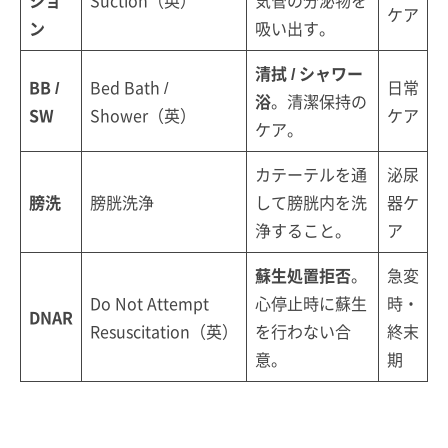
ケア
ン
吸い出す。
清拭 / シャワー
BB /
Bed Bath /
日常
浴
。清潔保持の
SW
Shower（英）
ケア
ケア。
カテーテルを通
泌尿
膀洗
膀胱洗浄
して膀胱内を洗
器ケ
浄すること。
ア
蘇生処置拒否
。
急変
Do Not Attempt
心停止時に蘇生
時・
DNAR
Resuscitation（英）
を行わない合
終末
意。
期