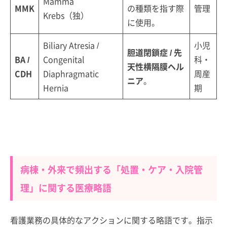
Mamma
MMK
の種類を指す際
管理
Krebs（独）
に使用。
Biliary Atresia /
小児
胆道閉鎖症 / 先
BA /
Congenital
科・
天性横隔膜ヘル
CDH
Diaphragmatic
周産
ニア
。
Hernia
期
病棟・外来で頻出する「処置・ケア・入院管
理」に関する医療略語
看護業務の具体的なアクションに関する略語です。指示