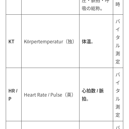
時
吸の総称。
バ
イ
タ
KT
Körpertemperatur（独）
体温
。
ル
測
定
バ
イ
HR /
心拍数 / 脈
タ
Heart Rate / Pulse（英）
P
拍
。
ル
測
定
バ