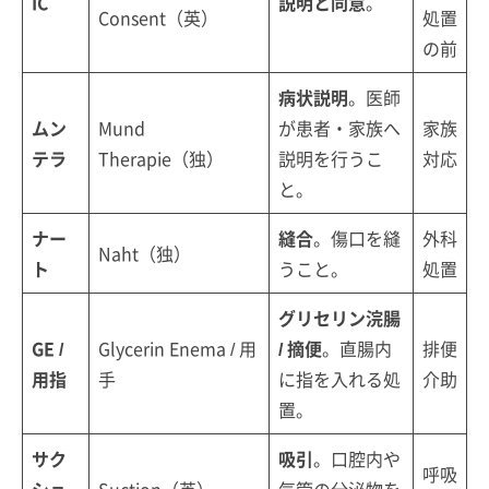
IC
説明と同意
。
Consent（英）
処置
の前
病状説明
。医師
ムン
Mund
が患者・家族へ
家族
テラ
Therapie（独）
説明を行うこ
対応
と。
ナー
縫合
。傷口を縫
外科
Naht（独）
ト
うこと。
処置
グリセリン浣腸
GE /
Glycerin Enema / 用
/ 摘便
。直腸内
排便
用指
手
に指を入れる処
介助
置。
サク
吸引
。口腔内や
呼吸
ショ
Suction（英）
気管の分泌物を