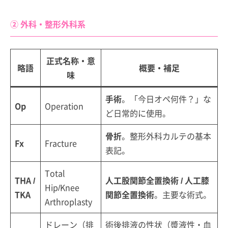
② 外科・整形外科系
正式名称・意
略語
概要・補足
味
手術
。「今日オペ何件？」な
Op
Operation
ど日常的に使用。
骨折
。整形外科カルテの基本
Fx
Fracture
表記。
Total
THA /
人工股関節全置換術 / 人工膝
Hip/Knee
TKA
関節全置換術
。主要な術式。
Arthroplasty
ドレーン（排
術後排液の性状（漿液性・血