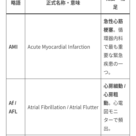
略語
正式名称・意味
足
急性心筋
梗塞
。循
環器内科
AMI
Acute Myocardial Infarction
で最も重
要な緊急
疾患の一
つ。
心房細動 /
心房粗
Af /
動
。心電
Atrial Fibrillation / Atrial Flutter
AFL
図モニ
ターで頻
出。