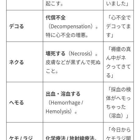
起こす。
いました」
代償不全
「心不全で
デコる
（Decompensation）。
デコってま
特に心不全の増悪。
す」
「褥瘡の真
壊死する
（Necrosis）。
ん中がネ
ネクる
皮膚などが黒ずんで死ぬ
クってきて
こと。
る」
「採血の検
出血・溶血する
体がヘモっ
ヘモる
（Hemorrhage /
ちゃった
Hemolysis）。
（溶血）」
「今日から
ケモ / ラジ
化学療法 / 放射線療法
。
ケモラジ開