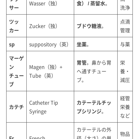
Wasser（独）
食） / 蒸留水
。
サー
洗浄
ツッ
点滴
Zucker（独）
ブドウ糖液
。
カー
管理
sp
suppository（英）
坐薬
。
与薬
マーゲ
胃管
。鼻から胃
栄
ン
Magen（独）+
へ通すチュー
養・
チュー
Tube（英）
ブ。
減圧
ブ
経管
Catheter Tip
カテーテルチッ
カテチ
栄養
Syringe
プシリンジ
。
など
カテーテルの外
物品
Fr
French
径（太さ）の単