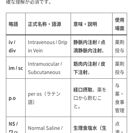
確な理解が必須です。
使用
略語
正式名称・語源
意味・説明
場面
iv /
Intravenous / Drip
静脈内注射 / 点
薬剤
div
in Vein
滴静脈内注射
。
投与
Intramuscular /
筋肉内注射 / 皮
薬剤
im / sc
Subcutaneous
下注射
。
投与
与
経口摂取
。薬を
per os（ラテン
薬・
p.o
口から飲むこ
語）
食事
と。
管理
NS /
点
Normal Saline /
生理食塩水（生
ワッ
滴・