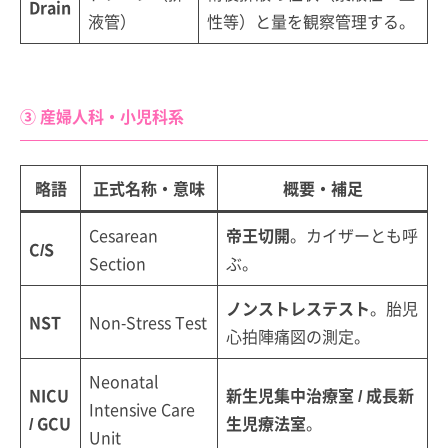
Drain
液管）
性等）と量を観察管理する。
③ 産婦人科・小児科系
略語
正式名称・意味
概要・補足
Cesarean
帝王切開
。カイザーとも呼
C/S
Section
ぶ。
ノンストレステスト
。胎児
NST
Non-Stress Test
心拍陣痛図の測定。
Neonatal
NICU
新生児集中治療室 / 成長新
Intensive Care
/ GCU
生児療法室
。
Unit