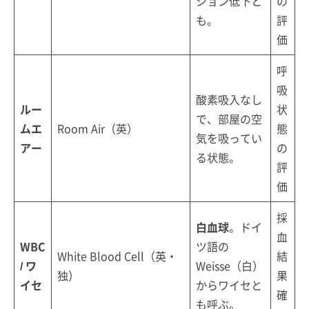
ション低下と
の
も。
評
価
呼
吸
酸素吸入なし
ルー
状
で、部屋の空
ムエ
Room Air（英）
態
気を吸ってい
アー
の
る状態。
評
価
採
白血球
。ドイ
血
WBC
ツ語の
White Blood Cell（英・
結
/ ワ
Weisse（白）
独）
果
イセ
からワイセと
確
も呼ぶ。