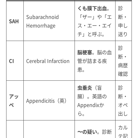
くも膜下出血
。
診
Subarachnoid
「ザー」や「エ
断・
SAH
Hemorrhage
ス・エー・エイ
申し
チ」と呼ぶ。
送り
診
脳梗塞
。脳の血
断・
CI
Cerebral Infarction
管が詰まる疾
病歴
患。
確認
虫垂炎
（盲
診
アッ
腸）。英語の
断・
Appendicitis（英）
ペ
Appendixか
オペ
ら。
出し
カル
〜の疑い
。診断
テ記