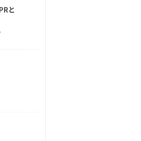
PRと
ン
？