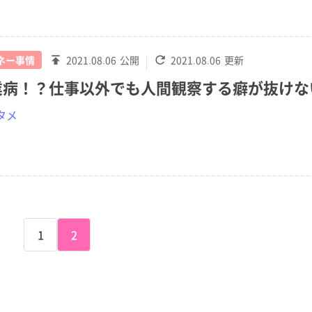
ネー事情
2021.08.06
公開
2021.08.06
更新
業病！？仕事以外でも人間観察する癖が抜けな
タメ
1
2