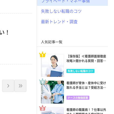
プライベート・マネー事情
失敗しない転職のコツ
最新トレンド・調査
い！
人気記事一覧
【保存版】≪看護師面接徹底
攻略≫聞かれる質問・回答
例・マナー・逆質問まで完全
ガイド
失敗しない転職のコツ
看護師が育休・産休中に受け
取れる手当とは？受給方法を
解説
ナースの勉強部屋
看護師の職業病！？仕事以外