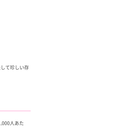
。
決して珍しい存
000人あた