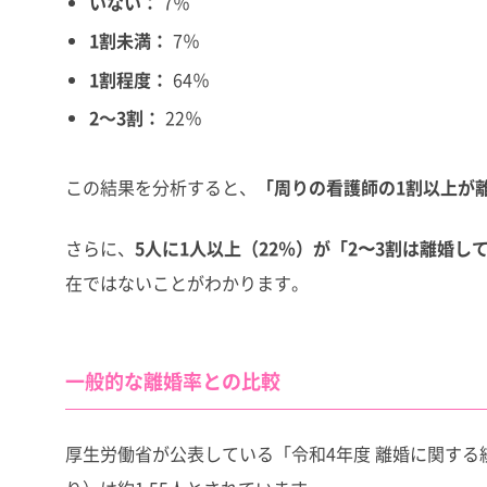
いない：
7％
1割未満：
7％
1割程度：
64％
2～3割：
22％
この結果を分析すると、
「周りの看護師の1割以上が
さらに、
5人に1人以上（22％）が「2〜3割は離婚し
在ではないことがわかります。
一般的な離婚率との比較
厚生労働省が公表している「令和4年度 離婚に関する