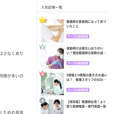
人気記事一覧
看護師が患者側になって気づ
いたこと
ナースの勉強部屋
夜勤明けは寝ないほうがい
は少なくあり
い？現役看護師の実際の過ご
し方と眠くならない方法
ナースの勉強部屋
同僚が多いの
S情報とO情報の書き方の違い
は？ 看護スタッフのSOAP
苦手意識をどう克服する？
ナースの勉強部屋
【保存版】看護師必見！よく
使う医療略語・専門用語一覧
くための具体