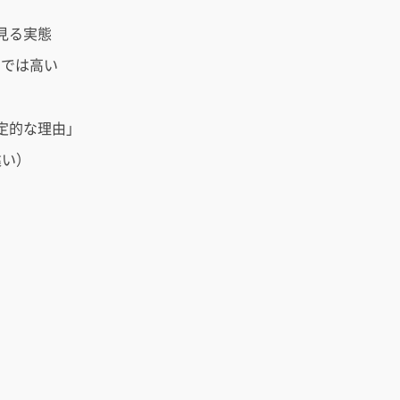
見る実態
」では高い
定的な理由」
違い）
）
」