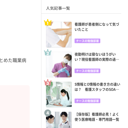
人気記事一覧
看護師が患者側になって気づ
いたこと
ナースの勉強部屋
夜勤明けは寝ないほうがい
とめた職業病
い？現役看護師の実際の過ご
し方と眠くならない方法
ナースの勉強部屋
S情報とO情報の書き方の違い
は？ 看護スタッフのSOAP
苦手意識をどう克服する？
ナースの勉強部屋
【保存版】看護師必見！よく
使う医療略語・専門用語一覧