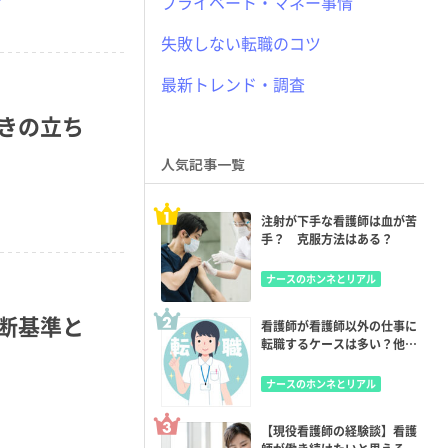
プライベート・マネー事情
失敗しない転職のコツ
最新トレンド・調査
きの立ち
人気記事一覧
注射が下手な看護師は血が苦
手？ 克服方法はある？
ナースのホンネとリアル
断基準と
看護師が看護師以外の仕事に
転職するケースは多い？他職
種に就くメリット・デメリッ
ト
ナースのホンネとリアル
【現役看護師の経験談】看護