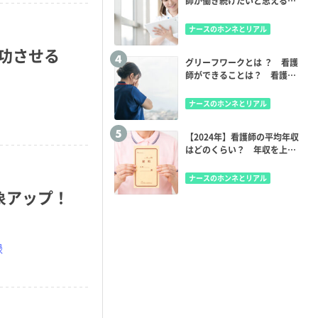
師が働き続けたいと思えるク
リニックの条件7つ
ナースのホンネとリアル
功させる
グリーフワークとは ？ 看護
師ができることは？ 看護師
自身のケアはどうすればい
い？
ナースのホンネとリアル
【2024年】看護師の平均年収
はどのくらい？ 年収を上げ
る方法は？
ナースのホンネとリアル
象アップ！
録