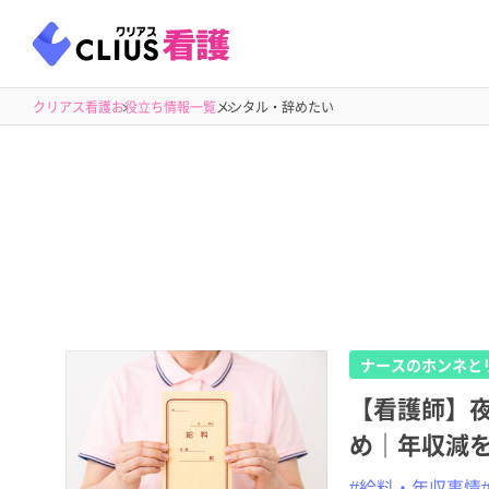
クリアス看護
お役立ち情報一覧
メンタル・辞めたい
ナースのホンネと
【看護師】
め｜年収減
#給料・年収事情