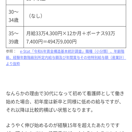
30～
（なし）
34歳
35～
月給33万4,300円×12か月＋ボーナス93万
39歳
7,400円＝494万9,000円
参照：
e-Stat「令和6年賃金構造基本統計調査」職種（小分類）、年齢階
級、経験年数階級別所定内給与額及び年間賞与その他特別給与額（産業計）
より抜粋
なんらかの理由で30代になって初めて看護師として働き
始めた場合、初年度は新卒と同様に低めの給与ですが、
それ以降は比較的横ばい状態となります。
ようやく伸び始めるのが経験15年を超えたあたりです