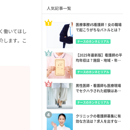
人気記事一覧
医療事務VS看護師！女の職場
で起こりがちなバトルとは？
く働いてほし
介します。こ
ナースのホンネとリアル
【2025年最新版】看護師の平
均年収は？施設・地域・年齢
別で違いはある？年収アップ
のコツも
ナースのホンネとリアル
男性医師・看護師も医療現場
でセクハラされた経験はあ
る？
ナースのホンネとリアル
クリニックの看護師募集に有
効な方法は？求人を出すなら
どの媒体？