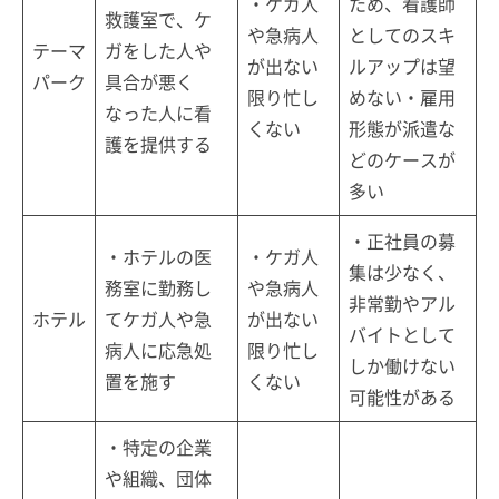
・ケガ人
ため、看護師
救護室で、ケ
や急病人
としてのスキ
テーマ
ガをした人や
が出ない
ルアップは望
パーク
具合が悪く
限り忙し
めない・雇用
なった人に看
くない
形態が派遣な
護を提供する
どのケースが
多い
・正社員の募
・ホテルの医
・ケガ人
集は少なく、
務室に勤務し
や急病人
非常勤やアル
ホテル
てケガ人や急
が出ない
バイトとして
病人に応急処
限り忙し
しか働けない
置を施す
くない
可能性がある
・特定の企業
や組織、団体