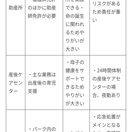
リスクがある
助産所
のほかに助産
できる・
ため責任が重
師免許が必要
命の誕生
い
に関われ
るためや
りがいが
大きい
・母子の
健康をサ
・24時間体制
産後ケ
・主な業務は
ポートで
の産後ケアセ
アセン
出産後の育児
きるため
ンターの場
ター
支援
やりがい
合、夜勤あり
が大きい
・応急処置が
メインとなる
・パーク内の