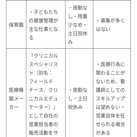
・夜勤な
・子どもたち
し・残業
の健康管理が
・募集が多く
保育園
少なめ・
主な仕事とな
はない
土日祝休
る
み
「クリニカル
スペシャリス
・医療行為に
ト（別名：
関わることが
フィールド
ないため、看
医療機
ナース、クリ
・夜勤な
護師としての
器メー
ニカルエデュ
し・土日
スキルアップ
カー
ケーター）」
祝休み
は望めない・
として自社の
営業自体を任
営業担当者の
せられる場合
販売活動をサ
がある