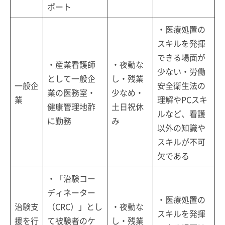
ポート
・医療処置の
スキルを発揮
できる場面が
・産業看護師
・夜勤な
少ない・労働
として一般企
し・残業
一般企
安全衛生法の
業の医務室・
少なめ・
業
理解やPCスキ
健康管理地酢
土日祝休
ルなど、看護
に勤務
み
以外の知識や
スキルが不可
欠である
・「治験コー
ディネーター
・医療処置の
治験支
（CRC）」とし
・夜勤な
スキルを発揮
援を行
て被験者のケ
し・残業