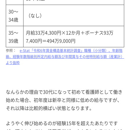
30～
（なし）
34歳
35～
月給33万4,300円×12か月＋ボーナス93万
39歳
7,400円＝494万9,000円
参照：
e-Stat「令和6年賃金構造基本統計調査」職種（小分類）、年齢階
級、経験年数階級別所定内給与額及び年間賞与その他特別給与額（産業計）
より抜粋
なんらかの理由で30代になって初めて看護師として働き
始めた場合、初年度は新卒と同様に低めの給与ですが、
それ以降は比較的横ばい状態となります。
ようやく伸び始めるのが経験15年を超えたあたりです