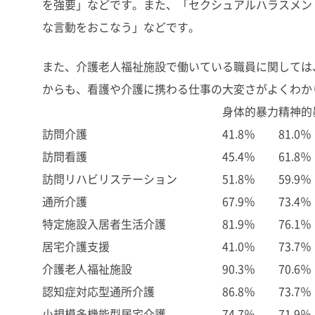
を強要」などです。また、「セクシュアルハラスメン
な言動をおこなう」などです。
また、介護老人福祉施設で働いている職員に関しては、
からも、看護や介護に携わる仕事の大変さがよくわか
身体的暴力
精神的
訪問介護
41.8％
81.0％
訪問看護
45.4％
61.8％
訪問リハビリステーション
51.8％
59.9％
通所介護
67.9％
73.4％
特定施設入居者生活介護
81.9％
76.1％
居宅介護支援
41.0％
73.7％
介護老人福祉施設
90.3％
70.6％
認知症対応型通所介護
86.8％
73.7％
小規模多機能型居宅介護
74.7％
71.9％