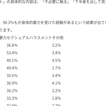
ト」の具体的な内容は、「不必要に触る」「下半身を出して見
90.3％もが身体的暴力を受けた経験があるという結果が出て
ります。
暴力
セクシュアルハラスメント
その他
36.8％
3.2％
53.4％
3.4％
40.1％
4.5％
49.4％
1.7％
35.6％
3.4％
36.9％
4.1％
30.2％
2.2％
33.3％
1.8％
32.9％
2.7％