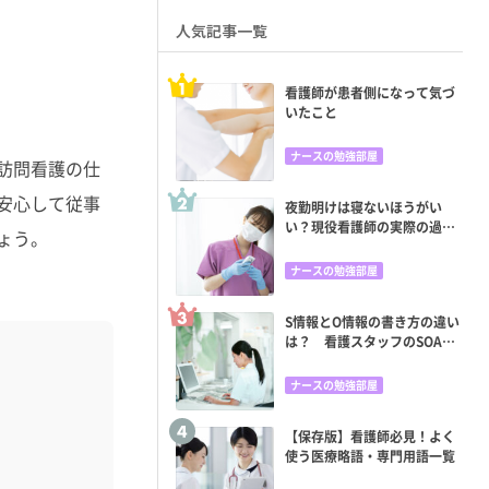
人気記事一覧
看護師が患者側になって気づ
いたこと
ナースの勉強部屋
訪問看護の仕
安心して従事
夜勤明けは寝ないほうがい
い？現役看護師の実際の過ご
ょう。
し方と眠くならない方法
ナースの勉強部屋
S情報とO情報の書き方の違い
は？ 看護スタッフのSOAP
苦手意識をどう克服する？
ナースの勉強部屋
【保存版】看護師必見！よく
使う医療略語・専門用語一覧