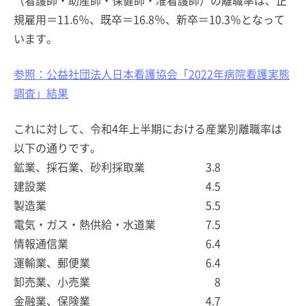
（看護師・助産師・保健師・准看護師）の離職率は、正
規雇用＝11.6％、既卒＝16.8％、新卒＝10.3％となって
います。
参照：公益社団法人日本看護協会「2022年病院看護実態
調査」結果
これに対して、令和4年上半期における産業別離職率は
以下の通りです。
鉱業、採石業、砂利採取業
3.8
建設業
4.5
製造業
5.5
電気・ガス・熱供給・水道業
7.5
情報通信業
6.4
運輸業、郵便業
6.4
卸売業、小売業
8
金融業、保険業
4.7