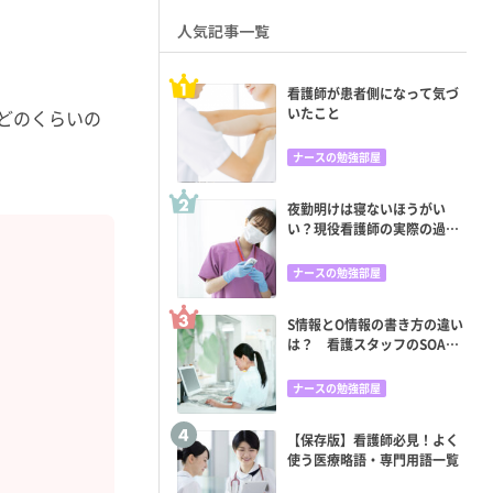
人気記事一覧
看護師が患者側になって気づ
いたこと
どのくらいの
ナースの勉強部屋
夜勤明けは寝ないほうがい
い？現役看護師の実際の過ご
し方と眠くならない方法
ナースの勉強部屋
S情報とO情報の書き方の違い
は？ 看護スタッフのSOAP
苦手意識をどう克服する？
ナースの勉強部屋
【保存版】看護師必見！よく
使う医療略語・専門用語一覧