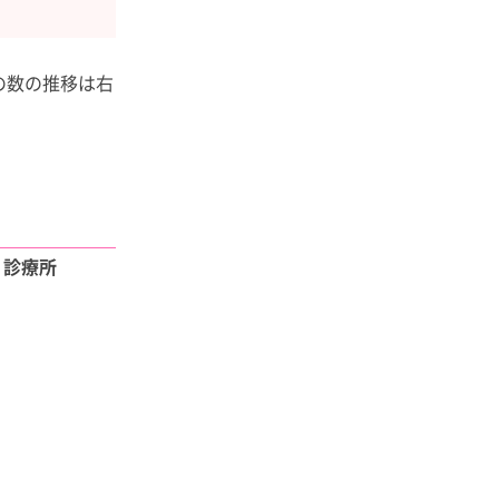
の数の推移は右
・診療所