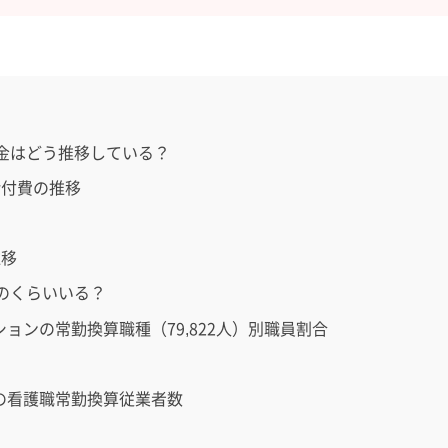
金はどう推移している？
給付費の推移
推移
のくらいいる？
ションの常勤換算職種（79,822人）別職員割合
ンの看護職常勤換算従業者数