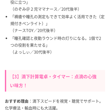
役に立つ」
（のぞみ＠２児ママナース／20代後半）
「褥瘡や瞳孔の測定もできて効率よく活用できた（定
規付きペンライト）」
（ナースTOY／20代後半）
「瞳孔確認と夜勤ラウンド時の灯りになる。1個で2
つの役割を果たせる」
（よっしぃ／30代後半）
【3】滴下計算電卓・タイマー：点滴の心強
い味方！
おすすめ理由
：滴下スピードを視覚・聴覚でサポート。
化学療法・輸血時にも大活躍。