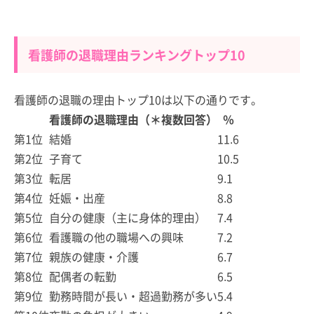
看護師の退職理由ランキングトップ10
看護師の退職の理由トップ10は以下の通りです。
看護師の退職理由（＊複数回答）
％
第1位
結婚
11.6
第2位
子育て
10.5
第3位
転居
9.1
第4位
妊娠・出産
8.8
第5位
自分の健康（主に身体的理由）
7.4
第6位
看護職の他の職場への興味
7.2
第7位
親族の健康・介護
6.7
第8位
配偶者の転勤
6.5
第9位
勤務時間が長い・超過勤務が多い
5.4