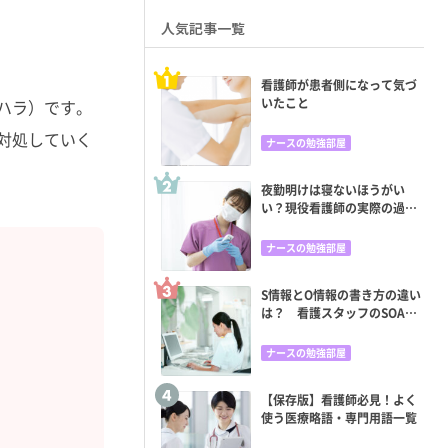
人気記事一覧
看護師が患者側になって気づ
いたこと
ハラ）です。
対処していく
ナースの勉強部屋
夜勤明けは寝ないほうがい
い？現役看護師の実際の過ご
し方と眠くならない方法
ナースの勉強部屋
S情報とO情報の書き方の違い
は？ 看護スタッフのSOAP
苦手意識をどう克服する？
ナースの勉強部屋
【保存版】看護師必見！よく
使う医療略語・専門用語一覧