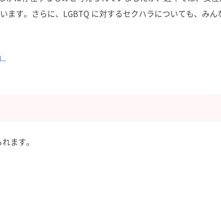
います。さらに、LGBTQ に対するセクハラについても、みん
」
られます。