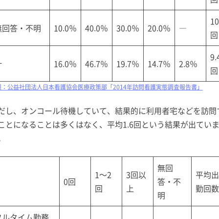
10
無回答・不明
10.0％
40.0％
30.0％
20.0％
―
回
9.
計
16.0％
46.7％
19.7％
14.7％
2.8％
回
照：公益社団法人日本看護協会医療政策部「2014年訪問看護実態調査報告書」
だし、オンコール待機していて、結果的に利用者宅などを訪問
ことになることは多くはなく、平均1.6回という結果が出てい
。
無回
1～2
3回以
平均出
0回
答・不
回
上
勤回数
明
フルタイム勤務