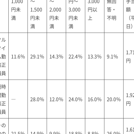
1,000
～
～
円～
3,000
無回
手
円未
1,500
2,000
3,000
円以
答・
額
満
円未
円未
円未
上
不明
（
満
満
満
日
フル
タイ
1,7
ム勤
11.6％
29.1％
14.3％
22.4％
13.3％
9.1％
円
務正
職員
短時
間勤
1,9
―
28.0％
12.0％
24.0％
16.0％
20.0％
務正
円
職員
その
1,6
他の
21.5％
14.9％
9.9％
18.8％
8.8％
26.0％