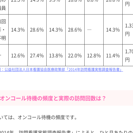
円
職員
無回
1,3
答・
14.3％
28.6％
14.3％
28.6％
―
14.3％
円
不明
1,7
計
12.6％
27.4％
13.8％
22.0％
12.8％
11.4％
円
照：公益社団法人日本看護協会医療政策部「2014年訪問看護実態調査報告書」
オンコール待機の頻度と実際の訪問回数は？
いては、オンコール待機の頻度です。
2014年 訪問看護実態調査報告書」によると、ひと月あたりの