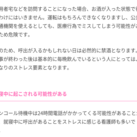
用者宅などを訪問することになった場合、お酒が入った状態で
わけにはいきません。運転はもちろんできなくなりますし、公
通機関を使えるとしても、医療行為でミスしてしまう可能性が
ため危険です。
のため、呼出が入るかもしれない日は必然的に禁酒となります
事が終わった後は基本的に毎晩飲んでいるという人にとっては
なりのストレス要素となります。
寝中に起こされる可能性がある
ンコール待機中は24時間電話がかかってくる可能性があること
、就寝中に呼出があることをストレスに感じる看護師も多いで
。