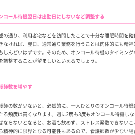
ンコール待機翌日は出勤日にしないなど調整する
述の通り、利用者宅などを訪問したことで十分な睡眠時間を確
きなければ、翌日、通常通り業務を行うことは肉体的にも精神
もしんどいはずです。そのため、オンコール待機のタイミング
を調整することが望ましいといえるでしょう。
護師数を増やす
護師の数が少ないと、必然的に、一人ひとりのオンコール待機
たる頻度は高くなります。週に2度も3度もオンコール待機しな
ばならないとなると、お酒も飲めず、ストレス発散できないこ
ら精神的に限界となる可能性もあるので、看護師数が少ない場