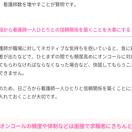
、看護師数を増やすことが賢明です。
段から看護師一人ひとりとの信頼関係を築くことを大事にする
護師が職場に対してネガティブな気持ちを抱いていると、急に
者が出たなどで、ひとまずの間でも頻度高めにオンコールに対
てもらわなければならなくなった場合など、快諾してもらうこ
できません。
のため、日ごろから看護師一人ひとりと信頼関係を築くことに
入れておくことが大切です。
オンコールの頻度や体制などは面接で求職者にきちん