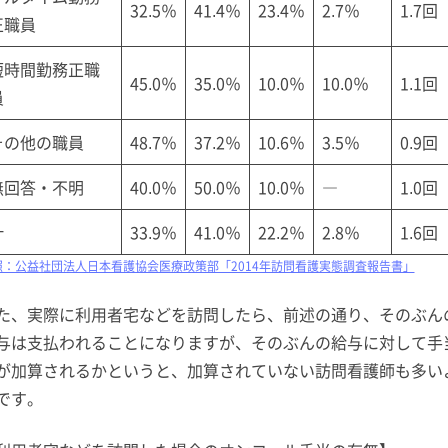
32.5％
41.4％
23.4％
2.7％
1.7回
正職員
短時間勤務正職
45.0％
35.0％
10.0％
10.0％
1.1回
員
その他の職員
48.7％
37.2％
10.6％
3.5％
0.9回
無回答・不明
40.0％
50.0％
10.0％
―
1.0回
計
33.9％
41.0％
22.2％
2.8％
1.6回
照：公益社団法人日本看護協会医療政策部「2014年訪問看護実態調査報告書」
た、実際に利用者宅などを訪問したら、前述の通り、そのぶん
与は支払われることになりますが、そのぶんの給与に対して手
が加算されるかというと、加算されていない訪問看護師も多い
です。