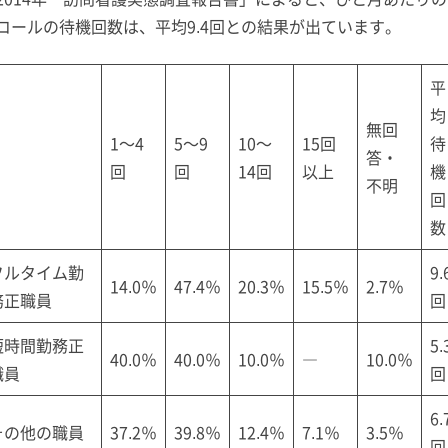
コールの待機回数は、平均9.4回との結果が出ています。
平
均
無回
1～4
5～9
10～
15回
待
答・
回
回
14回
以上
機
不明
回
数
フルタイム勤
9.
14.0％
47.4％
20.3％
15.5％
2.7％
務正職員
回
短時間勤務正
5.
40.0％
40.0％
10.0％
―
10.0％
職員
回
6.
その他の職員
37.2％
39.8％
12.4％
7.1％
3.5％
回