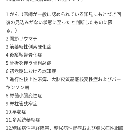
1.がん（医師が一般に認められている知見にもとづき回
復の見込みがない状態に至ったと判断したものに限
る。）
2.関節リウマチ
3.筋萎縮性側索硬化症
4.後縦靱帯骨化症
5.骨折を伴う骨粗鬆症
6.初老期における認知症
7.進行性核上性麻痺、大脳皮質基底核変性症およびパー
キンソン病
8.脊髄小脳変性症
9.脊柱管狭窄症
10.早老症
11.多系統萎縮症
12.糖尿病性神経障害、糖尿病性腎症および糖尿病性網膜