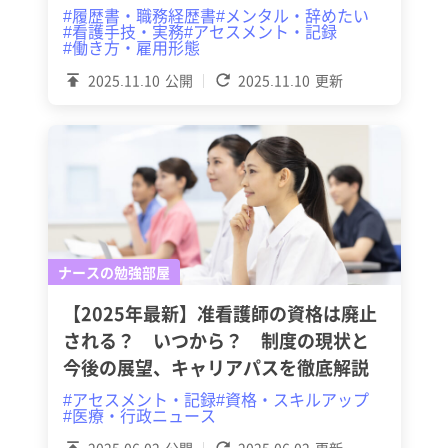
#履歴書・職務経歴書
#メンタル・辞めたい
#看護手技・実務
#アセスメント・記録
#働き方・雇用形態
2025.11.10
公開
2025.11.10
更新
ナースの勉強部屋
【2025年最新】准看護師の資格は廃止
される？ いつから？ 制度の現状と
今後の展望、キャリアパスを徹底解説
#アセスメント・記録
#資格・スキルアップ
#医療・行政ニュース
2025.06.02
公開
2025.06.02
更新