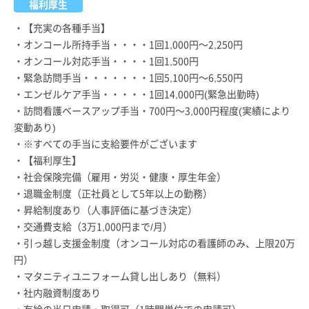
福利厚生
・【充実の各種手当】
・オンコール所持手当・・・・1回1,000円～2,250円
・オンコール対応手当・・・・1回1,500円
・緊急訪問手当・・・・・・・1回5,100円～6,550円
・エンゼルケア手当・・・・・1回14,000円(緊急出勤時)
・訪問看護ベースアップ手当・700円～3,000円程度(実績により
変動あり)
・※すべての手当に支給要件がございます
・【福利厚生】
・社会保険完備（雇用・労災・健康・厚生年金）
・退職金制度（正社員として5年以上の勤務）
・昇給制度あり（人事評価に基づき決定）
・交通費支給（3万1,000円まで/月）
・引っ越し支援金制度（オンコール対応の看護師のみ、上限20万
円）
・マタニティユニフォーム貸し出しあり（無料）
・社内融資制度あり
・有給の当日申請・取得可（1時間単位での申請可）