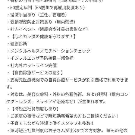
・60歳定年制（65歳まで再雇用制度あり）
・役職手当あり（主任、管理者）
・受動喫煙防止対策あり（屋内禁煙）
・社内イベント（懇親会や社員の表彰など）
・【心とカラダの健康を守ります！】
・健康診断
・メンタルヘルス／モチベーションチェック
・インフルエンザ予防接種一部負担
・社内外ホットライン完備
・【自由診療サービスの割引】
・支援先医療機関での自費診療サービスが割引価格で利用できま
す。
・対象は、美容皮膚科・外科の各種施術、および眼科（眼内コン
タクトレンズ、ドライアイ治療など）が含まれます。
・【時短正社員制度もあり】
・ご家庭の事情などで時短勤務希望の方もご相談ください！
・子育てしながら時短で働くスタッフも多数！
・※時短正社員制度はお子さんが小3までの方対象。 ※その他の