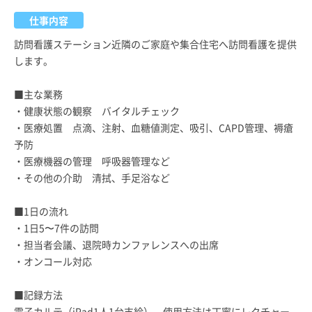
仕事内容
訪問看護ステーション近隣のご家庭や集合住宅へ訪問看護を提供
します。
■主な業務
・健康状態の観察 バイタルチェック
・医療処置 点滴、注射、血糖値測定、吸引、CAPD管理、褥瘡
予防
・医療機器の管理 呼吸器管理など
・その他の介助 清拭、手足浴など
■1日の流れ
・1日5〜7件の訪問
・担当者会議、退院時カンファレンスへの出席
・オンコール対応
■記録方法
電子カルテ（iPad1人1台支給）。使用方法は丁寧にレクチャー