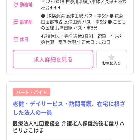
〒226-0018 神奈川県横浜市緑区長津田みな
勤務地
み台4-4-4
● JR横浜線 長津田駅 バス・車5分 ● 東急
最寄駅
田園都市線 長津田駅 バス・車5分 ● こども
の国線 長津田駅 バス・車5分
4週8休以上 完全週休2日制 祝日 年末年
休日
始休暇 夏季休暇 年間休日：120日
求人詳細を見る
お気に入り
パート・バイト
老健・デイサービス・訪問看護、在宅に根ざ
した法人の一員
医療法人社団愛優会 介護老人保健施設老健リハ
ビリよこはま