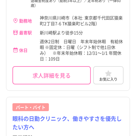
退職金制度あり（勤続3年以上）／定年制あり（一律60
歳）
神奈川県川崎市（本社: 東京都千代田区猿楽
勤務地
町2丁目7-6 TK猿楽町ビル2階）
最寄駅
新川崎駅より徒歩15分
週休2日制 日曜日 年末年始休暇 有給休
暇 ※固定休：日曜（シフト制で他1日休
休日
み） ※年末年始休暇：12/31～1/1 年間休
日：109日
求人詳細を見る
お気に入り
パート・バイト
眼科の日勤クリニック、働きやすさを優先し
たい方へ