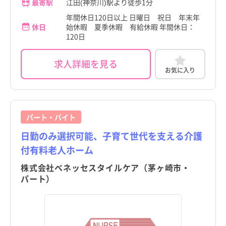
最寄駅
江田(神奈川)駅より徒歩1分
岩手県
岩手県
年間休日120日以上 日曜日 祝日 年末年
休日
始休暇 夏季休暇 有給休暇 年間休日：
宮城県
宮城県
120日
秋田県
秋田県
求人詳細を見る
お気に入り
山形県
山形県
神奈川県
神奈川県
すべて
すべて
横浜市
横浜市
福島県
福島県
すべて
すべて
横浜市
横浜市
川崎市
川崎市
茨城県
茨城県
すべて
すべて
パート・バイト
川崎市
川崎市
相模原市
相模原市
栃木県
栃木県
すべて
すべて
日勤のみ選択可能、子育て世代を支える介護
相模原市
相模原市
付有料老人ホーム
横須賀市
横須賀市
群馬県
群馬県
すべて
すべて
横須賀市
横須賀市
株式会社ベネッセスタイルケア（茅ヶ崎市・
平塚市
平塚市
埼玉県
埼玉県
すべて
すべて
パート）
平塚市
平塚市
鎌倉市
鎌倉市
千葉県
千葉県
すべて
すべて
鎌倉市
鎌倉市
藤沢市
藤沢市
神奈川県
神奈川県
すべて
すべて