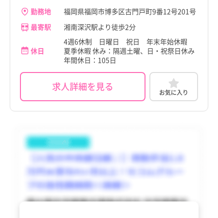
箱根町
箱根町
勤務地
福岡県福岡市博多区古門戸町9番12号201号
真鶴町
真鶴町
香川県
香川県
すべて
すべて
真鶴町
真鶴町
最寄駅
湘南深沢駅より徒歩2分
湯河原町
湯河原町
愛媛県
愛媛県
すべて
すべて
4週6休制 日曜日 祝日 年末年始休暇
湯河原町
湯河原町
休日
夏季休暇 休み：隔週土曜、日・祝祭日休み
愛川町
愛川町
高知県
高知県
すべて
すべて
年間休日：105日
愛川町
愛川町
清川村
清川村
福岡県
福岡県
すべて
すべて
清川村
清川村
求人詳細を見る
佐賀県
佐賀県
お気に入り
長崎県
長崎県
熊本県
熊本県
大分県
大分県
宮崎県
宮崎県
鹿児島県
鹿児島県
沖縄県
沖縄県