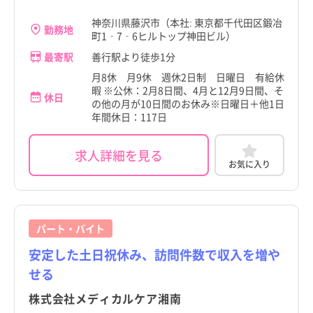
神奈川県藤沢市（本社: 東京都千代田区鍛冶
勤務地
町1‐7‐6ヒルトップ神田ビル）
最寄駅
善行駅より徒歩1分
月8休 月9休 週休2日制 日曜日 有給休
暇 ※公休：2月8日間、4月と12月9日間、そ
休日
の他の月が10日間のお休み※日曜日＋他1日
年間休日：117日
求人詳細を見る
お気に入り
パート・バイト
安定した土日祝休み、訪問件数で収入を増や
せる
株式会社メディカルケア湘南