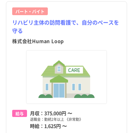
南足柄市
訪問看護
託児所・保育所あり
南足柄市
訪問看護
託児所・保育所あり
綾瀬市
綾瀬市
京都府
その他（福祉・介護関係資格など）
パート・アルバイト（夜勤なし）
京都府
その他（福祉・介護関係資格など）
パート・アルバイト（夜勤なし）
すべて
すべて
パート・バイト
綾瀬市
その他
電子カルテあり
綾瀬市
その他
電子カルテあり
葉山町
葉山町
大阪府
その他
パート・アルバイト（夜勤のみ）
大阪府
その他
パート・アルバイト（夜勤のみ）
すべて
すべて
リハビリ主体の訪問看護で、自分のペースを
葉山町
駅近
葉山町
駅近
守る
寒川町
寒川町
兵庫県
兵庫県
すべて
すべて
寒川町
高給与
寒川町
高給与
株式会社Human Loop
大磯町
大磯町
奈良県
奈良県
すべて
すべて
大磯町
大磯町
二宮町
二宮町
和歌山県
和歌山県
すべて
すべて
二宮町
二宮町
中井町
中井町
鳥取県
鳥取県
すべて
すべて
中井町
中井町
大井町
大井町
島根県
島根県
すべて
すべて
大井町
大井町
松田町
松田町
岡山県
岡山県
すべて
すべて
松田町
松田町
山北町
山北町
広島県
広島県
すべて
すべて
山北町
山北町
月収：
375,000円
〜
給与
開成町
開成町
山口県
山口県
すべて
すべて
退職金：勤続2年以上 《非常勤》
開成町
開成町
時給：
1,625円
〜
箱根町
箱根町
徳島県
徳島県
すべて
すべて