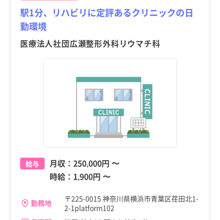
駅1分、リハビリに定評あるクリニックの日
勤環境
医療法人社団広瀬整形外科リウマチ科
都道府県
都道府県
すべて
すべて
月収：
250,000円
〜
給与
東京都
東京都
時給：
1,900円
〜
北海道
北海道
〒225-0015 神奈川県横浜市青葉区荏田北1-
勤務地
2-1platform102
青森県
青森県