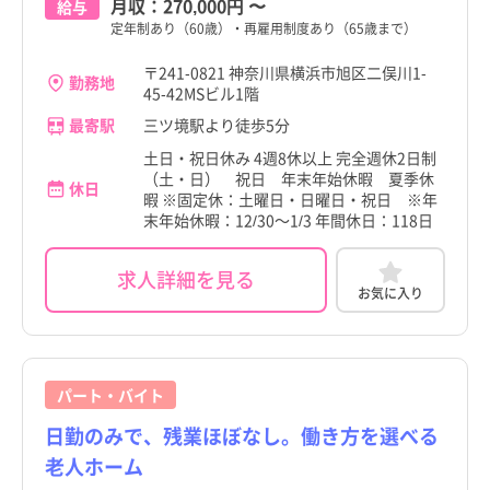
月収：
270,000円
〜
給与
定年制あり（60歳）・再雇用制度あり（65歳まで）
〒241-0821 神奈川県横浜市旭区二俣川1-
勤務地
45-42MSビル1階
最寄駅
三ツ境駅より徒歩5分
土日・祝日休み 4週8休以上 完全週休2日制
（土・日） 祝日 年末年始休暇 夏季休
休日
暇 ※固定休：土曜日・日曜日・祝日 ※年
末年始休暇：12/30～1/3 年間休日：118日
求人詳細を見る
お気に入り
パート・バイト
日勤のみで、残業ほぼなし。働き方を選べる
老人ホーム