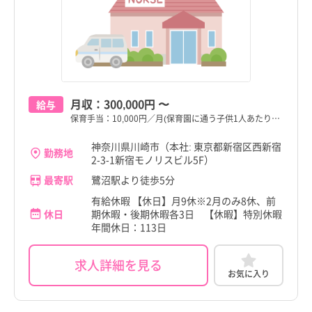
藤沢市
藤沢市
小田原市
小田原市
新潟県
新潟県
すべて
すべて
小田原市
小田原市
茅ヶ崎市
茅ヶ崎市
富山県
富山県
すべて
すべて
茅ヶ崎市
茅ヶ崎市
逗子市
逗子市
石川県
石川県
すべて
すべて
逗子市
逗子市
三浦市
三浦市
福井県
福井県
すべて
すべて
月収：
300,000円
〜
給与
三浦市
三浦市
保育手当：10,000円／月(保育園に通う子供1人あたり…
秦野市
秦野市
山梨県
山梨県
すべて
すべて
こだわり
こだわり
秦野市
秦野市
すべて
すべて
神奈川県川崎市（本社: 東京都新宿区西新宿
勤務地
厚木市
厚木市
長野県
長野県
すべて
すべて
2-3-1新宿モノリスビル5F）
厚木市
4週8休以上
厚木市
4週8休以上
最寄駅
鷺沼駅より徒歩5分
大和市
職種・資格
勤務形態
大和市
職種・資格
勤務形態
岐阜県
岐阜県
すべて
すべて
すべて
すべて
すべて
すべて
施設形態
施設形態
大和市
土日祝休み
大和市
土日祝休み
すべて
すべて
有給休暇 【休日】月9休※2月のみ8休、前
休日
期休暇・後期休暇各3日 【休暇】特別休暇
伊勢原市
伊勢原市
静岡県
看護師
常勤（夜勤あり）
静岡県
看護師
常勤（夜勤あり）
すべて
すべて
年間休日：113日
伊勢原市
病院
年間休日120日以上
伊勢原市
病院
年間休日120日以上
海老名市
海老名市
愛知県
助産師
常勤（夜勤なし）
愛知県
助産師
常勤（夜勤なし）
すべて
すべて
海老名市
クリニック
日勤のみ
海老名市
クリニック
日勤のみ
求人詳細を見る
座間市
座間市
三重県
准看護師
常勤（夜勤のみ）
三重県
准看護師
常勤（夜勤のみ）
すべて
すべて
お気に入り
座間市
介護施設
残業少なめ
座間市
介護施設
残業少なめ
南足柄市
南足柄市
滋賀県
保健師
パート・アルバイト（夜勤あり）
滋賀県
保健師
パート・アルバイト（夜勤あり）
すべて
すべて