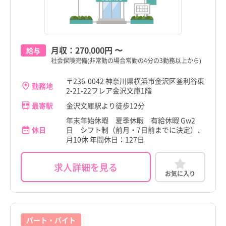
月収：
270,000円
〜
給与
社会保険完備(非常勤の場合常勤の4分の3勤務以上から)
〒236-0042 神奈川県横浜市金沢区釜利谷東
勤務地
2-21-22フレア金沢文庫1階
最寄駅
金沢文庫駅より徒歩12分
年末年始休暇 夏季休暇 有給休暇 Gw2
休日
日 シフト制（前月・7日前までに決定）、
月10休 年間休日：127日
求人詳細を見る
お気に入り
パート・バイト