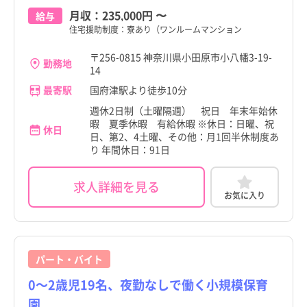
月収：
235,000円
〜
給与
住宅援助制度：寮あり（ワンルームマンション
〒256-0815 神奈川県小田原市小八幡3-19-
勤務地
14
最寄駅
国府津駅より徒歩10分
週休2日制（土曜隔週） 祝日 年末年始休
暇 夏季休暇 有給休暇 ※休日：日曜、祝
休日
日、第2、4土曜、その他：月1回半休制度あ
り 年間休日：91日
求人詳細を見る
お気に入り
パート・バイト
0～2歳児19名、夜勤なしで働く小規模保育
園