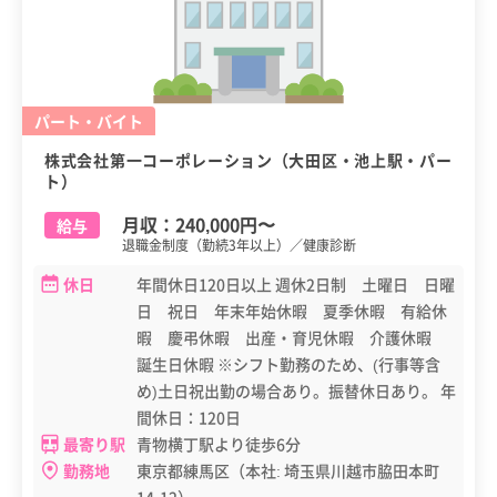
パート・バイト
株式会社第一コーポレーション（大田区・池上駅・パー
ト）
月収：
240,000円
〜
給与
退職金制度（勤続3年以上）／健康診断
休日
年間休日120日以上 週休2日制 土曜日 日曜
日 祝日 年末年始休暇 夏季休暇 有給休
暇 慶弔休暇 出産・育児休暇 介護休暇
誕生日休暇 ※シフト勤務のため、(行事等含
め)土日祝出勤の場合あり。振替休日あり。 年
間休日：120日
最寄り駅
青物横丁駅より徒歩6分
勤務地
東京都練馬区（本社: 埼玉県川越市脇田本町