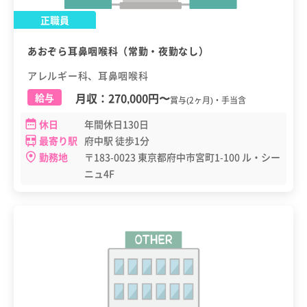
正職員
あおぞら耳鼻咽喉科（常勤・夜勤なし）
アレルギー科、耳鼻咽喉科
月収：
270,000円
〜
給与
賞与(2ヶ月)・手当含
休日
年間休日130日
最寄り駅
府中駅 徒歩1分
勤務地
〒183-0023 東京都府中市宮町1-100 ル・シー
ニュ4F