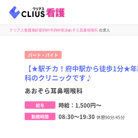
クリアス看護
東京都
府中市
府中駅
あおぞら耳鼻咽喉科
の求人
パート・バイト
【★駅チカ！府中駅から徒歩1分★年
科のクリニックです♪
あおぞら耳鼻咽喉科
時給：
1,500円
〜
給与
08:30～19:30
勤務時間
休憩90分/45分