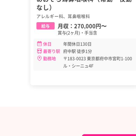
なし）
アレルギー科、耳鼻咽喉科
月収：
270,000円
〜
給与
賞与(2ヶ月)・手当含
休日
年間休日130日
最寄り駅
府中駅 徒歩1分
勤務地
〒183-0023 東京都府中市宮町1-100
ル・シーニュ4F