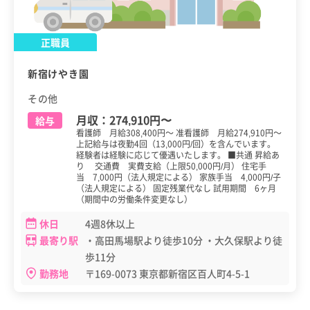
正職員
新宿けやき園
その他
月収：
274,910円
〜
給与
看護師 月給308,400円～ 准看護師 月給274,910円～
上記給与は夜勤4回（13,000円/回）を含んでいます。
経験者は経験に応じて優遇いたします。 ■共通 昇給あ
り 交通費 実費支給（上限50,000円/月） 住宅手
当 7,000円（法人規定による） 家族手当 4,000円/子
（法人規定による） 固定残業代なし 試用期間 6ヶ月
（期間中の労働条件変更なし）
休日
4週8休以上
最寄り駅
・高田馬場駅より徒歩10分 ・大久保駅より徒
歩11分
勤務地
〒169-0073 東京都新宿区百人町4-5-1