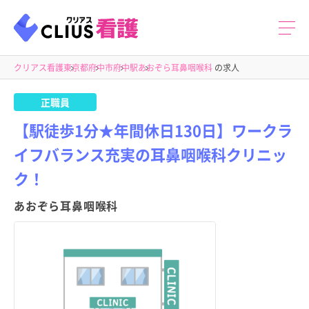
クリアス看護
東京都
府中市
府中駅
あおぞら耳鼻咽喉科
の求人
正職員
【駅徒歩1分★年間休日130日】ワークラ
イフバランス充実の耳鼻咽喉科クリニッ
ク！
あおぞら耳鼻咽喉科