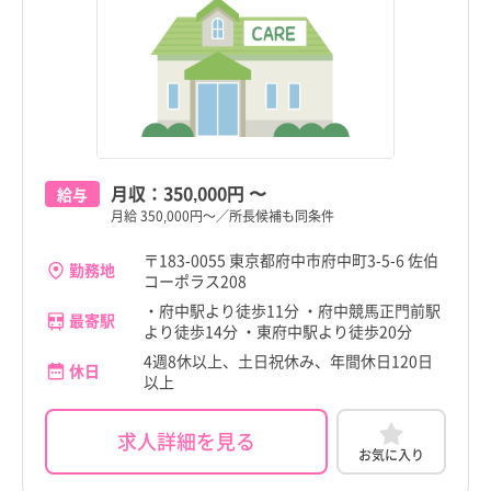
東京都
東京都
すべて
すべて
千代田区
千代田区
中央区
中央区
港区
港区
月収：
350,000円
〜
給与
月給 350,000円～／所長候補も同条件
新宿区
新宿区
〒183-0055 東京都府中市府中町3-5-6 佐伯
文京区
文京区
勤務地
コーポラス208
台東区
台東区
・府中駅より徒歩11分 ・府中競馬正門前駅
最寄駅
より徒歩14分 ・東府中駅より徒歩20分
都道府県
都道府県
すべて
すべて
墨田区
墨田区
4週8休以上、土日祝休み、年間休日120日
休日
東京都
東京都
以上
江東区
江東区
北海道
北海道
求人詳細を見る
品川区
品川区
お気に入り
青森県
青森県
目黒区
目黒区