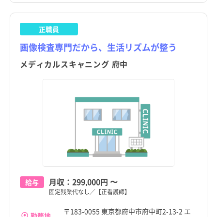
岩手県
岩手県
大田区
大田区
宮城県
宮城県
正職員
世田谷区
世田谷区
画像検査専門だから、生活リズムが整う
秋田県
秋田県
渋谷区
渋谷区
メディカルスキャニング 府中
山形県
山形県
中野区
中野区
福島県
福島県
杉並区
杉並区
茨城県
茨城県
豊島区
豊島区
栃木県
栃木県
北区
北区
群馬県
群馬県
荒川区
荒川区
埼玉県
埼玉県
板橋区
板橋区
月収：
299,000円
〜
給与
千葉県
千葉県
固定残業代なし／【正看護師】
練馬区
練馬区
神奈川県
神奈川県
〒183-0055 東京都府中市府中町2-13-2 エ
勤務地