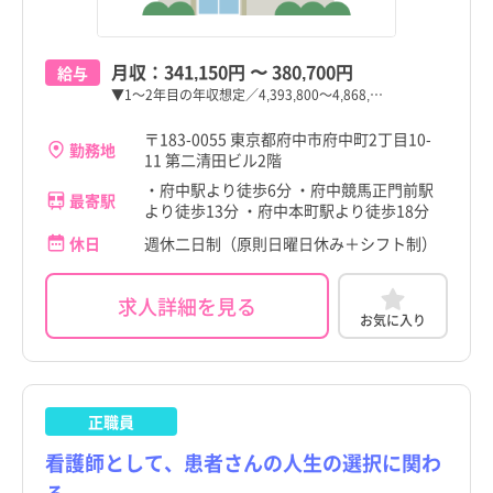
月収：
341,150円
〜
380,700円
給与
▼1～2年目の年収想定／4,393,800～4,868,…
〒183-0055 東京都府中市府中町2丁目10-
勤務地
11 第二清田ビル2階
・府中駅より徒歩6分 ・府中競馬正門前駅
最寄駅
より徒歩13分 ・府中本町駅より徒歩18分
休日
週休二日制（原則日曜日休み＋シフト制）
求人詳細を見る
お気に入り
正職員
看護師として、患者さんの人生の選択に関わ