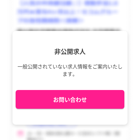
東久留米市
東久留米市
香川県
香川県
多摩市
多摩市
愛媛県
愛媛県
稲城市
稲城市
高知県
高知県
羽村市
羽村市
福岡県
福岡県
非公開求人
あきる野市
あきる野市
佐賀県
佐賀県
一般公開されていない求人情報を
ご案内いたし
西東京市
西東京市
長崎県
長崎県
ます。
瑞穂町
瑞穂町
熊本県
熊本県
日の出町
日の出町
大分県
大分県
お問い合わせ
檜原村
檜原村
宮崎県
宮崎県
奥多摩町
奥多摩町
鹿児島県
鹿児島県
大島町
大島町
沖縄県
沖縄県