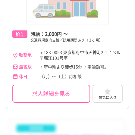
町田市
訪問看護
託児所・保育所あり
町田市
訪問看護
託児所・保育所あり
京都府
東府中駅
その他（福祉・介護関係資格など）
パート・アルバイト（夜勤なし）
京都府
東府中駅
その他（福祉・介護関係資格など）
パート・アルバイト（夜勤なし）
小金井市
その他
電子カルテあり
小金井市
その他
電子カルテあり
大阪府
府中競馬正門前駅
その他
パート・アルバイト（夜勤のみ）
大阪府
府中競馬正門前駅
その他
パート・アルバイト（夜勤のみ）
小平市
駅近
小平市
駅近
兵庫県
府中駅
兵庫県
府中駅
時給：
2,000円
〜
給与
日野市
高給与
日野市
高給与
交通費規定内支給／試用期間あり（３ヶ月）
奈良県
中河原駅
奈良県
中河原駅
東村山市
東村山市
〒183-0053 東京都府中市天神町2-1-7 ベル
勤務地
和歌山県
府中本町駅
和歌山県
府中本町駅
テ堀江101号室
国分寺市
国分寺市
最寄駅
・府中駅より徒歩15分 ・車通勤可。
鳥取県
分倍河原駅
鳥取県
分倍河原駅
国立市
国立市
休日
（月）～（土）応相談
島根県
島根県
福生市
福生市
求人詳細を見る
岡山県
岡山県
お気に入り
狛江市
狛江市
広島県
広島県
東大和市
東大和市
山口県
山口県
清瀬市
清瀬市
徳島県
徳島県