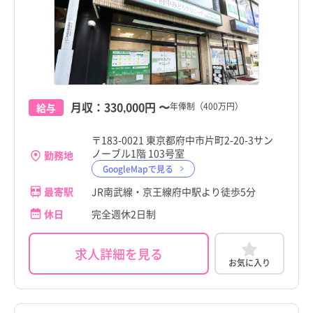
月収：
330,000円
〜
年俸制（400万円）
給与
〒183-0021 東京都府中市片町2-20-3サン
ノーブル1階 103号室
勤務地
GoogleMapで見る
最寄駅
JR南武線・京王線府中駅より徒歩5分
休日
完全週休2日制
求人詳細を見る
お気に入り