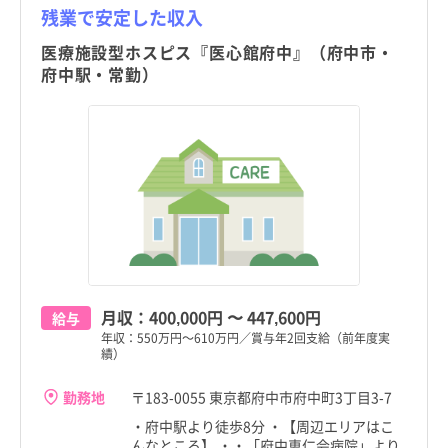
残業で安定した収入
医療施設型ホスピス『医心館府中』（府中市・
府中駅・常勤）
月収：
400,000円
〜
447,600円
給与
年収：550万円～610万円／賞与年2回支給（前年度実
績）
勤務地
〒183-0055 東京都府中市府中町3丁目3-7
・府中駅より徒歩8分 ・【周辺エリアはこ
んなところ】 ・・「府中恵仁会病院」より