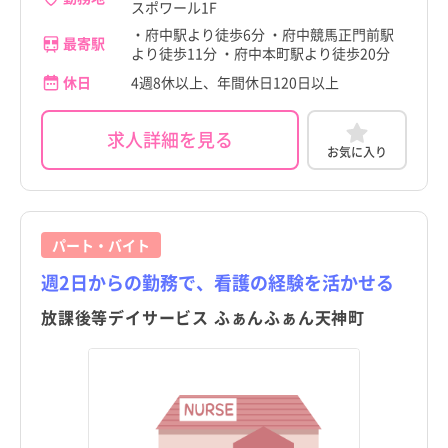
足立区
足立区
スポワール1F
新潟県
新潟県
・府中駅より徒歩6分 ・府中競馬正門前駅
葛飾区
葛飾区
最寄駅
より徒歩11分 ・府中本町駅より徒歩20分
富山県
富山県
休日
4週8休以上、年間休日120日以上
江戸川区
江戸川区
府中市
府中市
石川県
石川県
すべて
すべて
八王子市
八王子市
求人詳細を見る
福井県
西府駅
福井県
西府駅
お気に入り
立川市
立川市
山梨県
北府中駅
山梨県
北府中駅
こだわり
こだわり
武蔵野市
武蔵野市
すべて
すべて
長野県
多磨駅
長野県
多磨駅
パート・バイト
三鷹市
4週8休以上
三鷹市
4週8休以上
職種・資格
勤務形態
職種・資格
勤務形態
岐阜県
白糸台駅
岐阜県
白糸台駅
すべて
すべて
すべて
すべて
週2日からの勤務で、看護の経験を活かせる
施設形態
施設形態
青梅市
土日祝休み
青梅市
土日祝休み
すべて
すべて
静岡県
競艇場前駅
看護師
常勤（夜勤あり）
静岡県
競艇場前駅
看護師
常勤（夜勤あり）
放課後等デイサービス ふぁんふぁん天神町
府中市
病院
年間休日120日以上
府中市
病院
年間休日120日以上
愛知県
是政駅
助産師
常勤（夜勤なし）
愛知県
是政駅
助産師
常勤（夜勤なし）
昭島市
クリニック
日勤のみ
昭島市
クリニック
日勤のみ
三重県
武蔵野台駅
准看護師
常勤（夜勤のみ）
三重県
武蔵野台駅
准看護師
常勤（夜勤のみ）
調布市
介護施設
残業少なめ
調布市
介護施設
残業少なめ
滋賀県
多磨霊園駅
保健師
パート・アルバイト（夜勤あり）
滋賀県
多磨霊園駅
保健師
パート・アルバイト（夜勤あり）