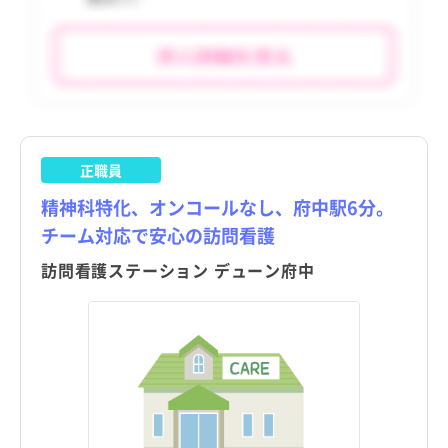
利島村
利島村
tax_region
tax_region
新島村
新島村
神津島村
神津島村
三宅村
三宅村
正職員
御蔵島村
御蔵島村
精神科特化、オンコールなし、府中駅6分。
八丈町
八丈町
チーム対応で安心の訪問看護
青ヶ島村
青ヶ島村
訪問看護ステーション デューン府中
小笠原村
小笠原村