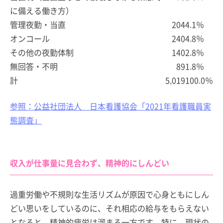
に備える働き方）
管理夜勤・当直
204
4.1％
オンコール
240
4.8％
その他の夜勤体制
140
2.8％
無回答・不明
89
1.8％
計
5,019
100.0％
参照：公益社団法人 日本看護協会「2021年看護職員実
態調査」
収入が仕事量に見合わず、精神的にしんどい
過重労働や不規則な生活リズムが原因で心身ともにしん
どい思いをしているのに、それ相応の給与をもらえない
となると、精神的疲労は溜まる一方です。特に、現状の