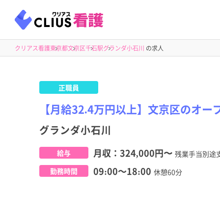
クリアス看護
東京都
文京区
千石駅
グランダ小石川
の求人
正職員
【月給32.4万円以上】文京区のオ
グランダ小石川
月収：
324,000円
〜
給与
残業手当別途
09:00～18:00
勤務時間
休憩60分