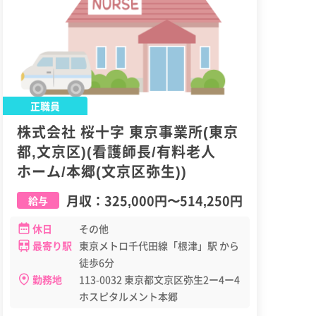
正職員
株式会社 桜十字 東京事業所(東京
都,文京区)(看護師長/有料老人
ホーム/本郷(文京区弥生))
月収：
325,000円
〜
514,250円
給与
休日
その他
最寄り駅
東京メトロ千代田線「根津」駅 から
徒歩6分
勤務地
113-0032 東京都文京区弥生2ー4ー4
ホスピタルメント本郷