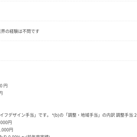
業界の経験は不問です
0 円
円
イフデザイン手当」です。 *(b)の「調整・地域手当」の内訳 調整手当:20,
000円
000円
り 0.00% 〜(前年度実績)