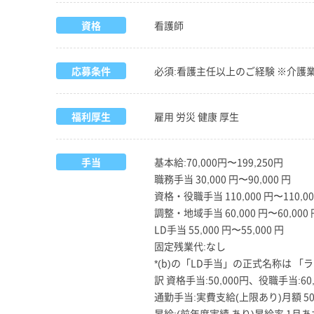
資格
看護師
応募条件
必須:看護主任以上のご経験 ※介護
福利厚生
雇用 労災 健康 厚生
手当
基本給:70,000円〜199,250円
職務手当 30,000 円〜90,000 円
資格・役職手当 110,000 円〜110,00
調整・地域手当 60,000 円〜60,000 
LD手当 55,000 円〜55,000 円
固定残業代:なし
*(b)の「LD手当」の正式名称は 「ラ
訳 資格手当:50,000円、役職手当:60,
通勤手当:実費支給(上限あり)月額 50,
昇給:(前年度実績 あり)昇給率 1月あた