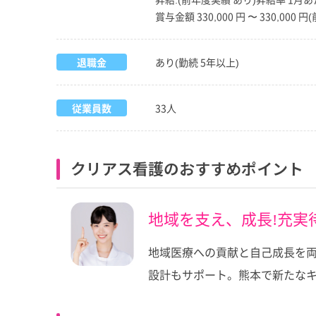
賞与金額 330,000 円 〜 330,000 
退職金
あり(勤続 5年以上)
従業員数
33人
クリアス看護のおすすめポイント
地域を支え、成長!充実
地域医療への貢献と自己成長を両立
設計もサポート。熊本で新たなキ