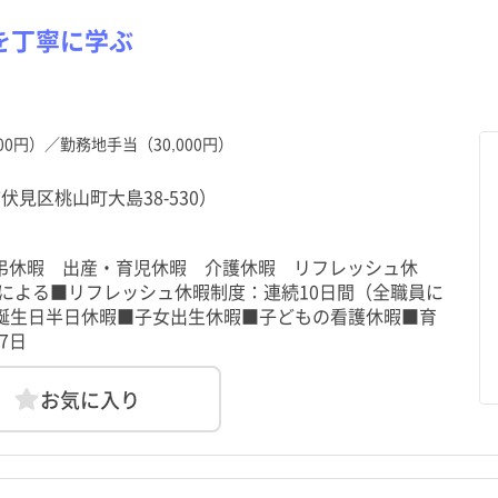
を丁寧に学ぶ
利島村
利島村
新島村
新島村
御蔵島村
御蔵島村
八丈町
八丈町
00円）／勤務地手当（30,000円）
伏見区桃山町大島38-530）
慶弔休暇 出産・育児休暇 介護休暇 リフレッシュ休
による■リフレッシュ休暇制度：連続10日間（全職員に
誕生日半日休暇■子女出生休暇■子どもの看護休暇■育
7日
お気に入り