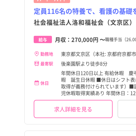
定員116名の特養で、看護の基礎
大島町
大島町
社会福祉法人洛和福祉会（文京区）
三宅村
三宅村
月収：
270,000円
〜
職種手当（26,0
給与
小笠原村
小笠原村
東京都文京区（本社: 京都府京都市
勤務地
後楽園駅より徒歩8分
最寄駅
年間休日120日以上 有給休暇 
暇 誕生日休暇 ■休日はシフト表
休日
取得が義務付けられています）■
児休暇取得実績あり 年間休日：12
求人詳細を見る