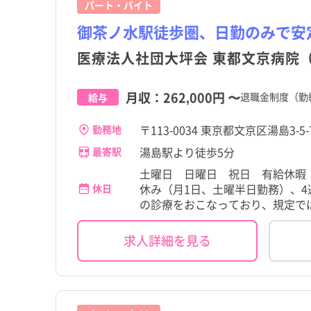
パート・バイト
御茶ノ水駅徒歩圏、日勤のみで安
医療法人社団大坪会 東都文京病院
月収：
262,000円
〜
退職金制度（勤
給与
〒113-0034 東京都文京区湯島3-5-
勤務地
湯島駅より徒歩5分
最寄駅
土曜日 日曜日 祝日 有給休暇
休み（月1日、土曜半日勤務）、4
休日
の診療をおこなっており、規定では
都道府県
東京都
都道府県
東京都
すべて
すべて
すべて
すべて
文京区
文京区
すべて
すべて
求人詳細を見る
こだわり
こだわり
すべて
すべて
東京都
千代田区
東京都
千代田区
茗荷谷駅
職種・資格
施設形態
勤務形態
茗荷谷駅
職種・資格
施設形態
勤務形態
すべて
すべて
すべて
すべて
すべて
すべて
4週8休以上
4週8休以上
宮城県
文京区
宮城県
文京区
根津駅
看護師
病院
常勤（夜勤あり）
根津駅
看護師
病院
常勤（夜勤あり）
残業少なめ
残業少なめ