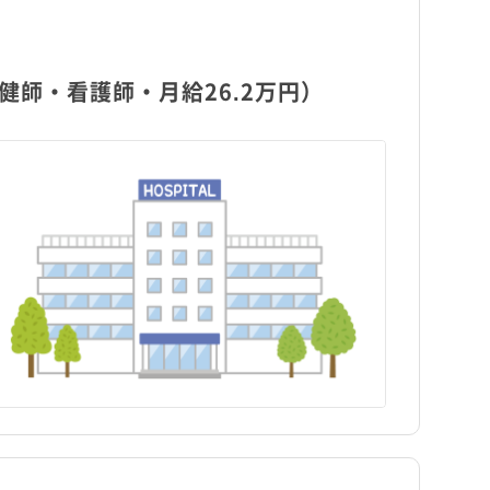
師・看護師・月給26.2万円）
岩手県
新宿区
岩手県
新宿区
千駄木駅
千駄木駅
日勤のみ
日勤のみ
福島県
江東区
福島県
江東区
パート・アルバイト（夜勤
パート・アルバイト（夜勤
江戸川橋駅
保健師
訪問看護
江戸川橋駅
保健師
訪問看護
あり）
あり）
駅近
駅近