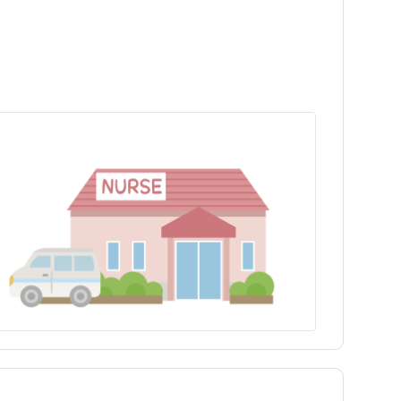
埼玉県
世田谷区
埼玉県
世田谷区
白山駅
白山駅
富山県
豊島区
富山県
豊島区
長野県
練馬区
長野県
練馬区
三重県
八王子市
三重県
八王子市
兵庫県
青梅市
兵庫県
青梅市
島根県
町田市
島根県
町田市
徳島県
東村山市
徳島県
東村山市
福岡県
狛江市
福岡県
狛江市
大分県
多摩市
大分県
多摩市
tax_region
西東京市
tax_region
西東京市
奥多摩町
奥多摩町