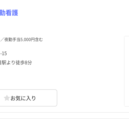
栃木県
目黒区
栃木県
目黒区
群馬県
大田区
群馬県
大田区
資
勤
資
勤
パート・アルバイト（夜勤
パート・アルバイト（夜勤
本駒込駅
その他
本駒込駅
その他
千石駅
千石駅
のみ）
のみ）
勤看護
神奈川県
中野区
神奈川県
中野区
新潟県
杉並区
新潟県
杉並区
飯田橋駅
飯田橋駅
後楽園駅
後楽園駅
福井県
荒川区
福井県
荒川区
山梨県
板橋区
山梨県
板橋区
円～／夜勤手当5,000円含む
静岡県
葛飾区
静岡県
葛飾区
愛知県
江戸川区
愛知県
江戸川区
-15
京都府
武蔵野市
京都府
武蔵野市
大阪府
三鷹市
大阪府
三鷹市
目駅より徒歩8分
和歌山県
昭島市
和歌山県
昭島市
鳥取県
調布市
鳥取県
調布市
広島県
小平市
広島県
小平市
山口県
日野市
山口県
日野市
愛媛県
国立市
愛媛県
国立市
高知県
福生市
高知県
福生市
お気に入り
長崎県
清瀬市
長崎県
清瀬市
熊本県
東久留米市
熊本県
東久留米市
鹿児島県
羽村市
鹿児島県
羽村市
沖縄県
あきる野市
沖縄県
あきる野市
日の出町
日の出町
檜原村
檜原村