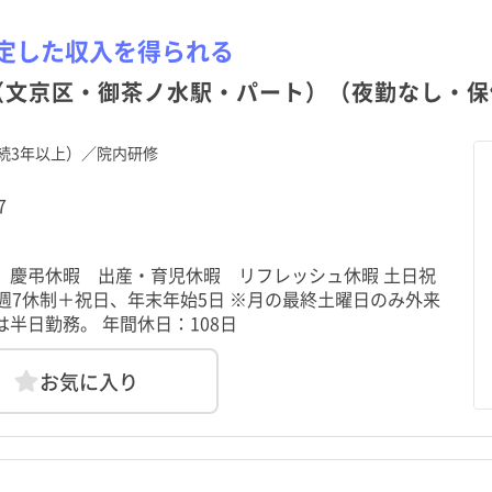
定した収入を得られる
（文京区・御茶ノ水駅・パート）（夜勤なし・保健
続3年以上）／院内研修
7
 慶弔休暇 出産・育児休暇 リフレッシュ休暇 土日祝
週7休制＋祝日、年末年始5日 ※月の最終土曜日のみ外来
半日勤務。 年間休日：108日
お気に入り
北海道
中央区
北海道
中央区
青森県
港区
青森県
港区
本郷三丁目駅
本郷三丁目駅
御茶ノ水駅
御茶ノ水駅
土日祝休み
土日祝休み
年間休日120日以上
年間休日120日以上
秋田県
台東区
秋田県
台東区
山形県
墨田区
山形県
墨田区
湯島駅
助産師
クリニック
常勤（夜勤なし）
湯島駅
助産師
クリニック
常勤（夜勤なし）
護国寺駅
准看護師
介護施設
常勤（夜勤のみ）
護国寺駅
准看護師
介護施設
常勤（夜勤のみ）
託児所・保育所あり
託児所・保育所あり
電子カルテあり
電子カルテあり