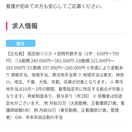
看護が初めての方も安心してご応募ください。
求人情報
給与
【正社員】 固定給①②③ ＋訪問件数手当（1件：650円～750
円） ①A勤務 240,000円～302,000円 ②B勤務 222,000円～
283,000円 ③C勤務 197,000円～260,000円 ※年度により変動あ
り 資格手当、地域手当、寒冷地手当等 ※ 地域手当は東京、神奈
川、埼玉、千葉、大阪、京都、兵庫が対象となります。 ※ 寒冷
地手当は10月～3月の期間、豪雪指定市に所在する拠点が対象と
なります。 昇給制度あり、賞与あり（年2回） ※ 役職者は別途
定めがございます。 例:月給35万（大阪勤務、正看護師27歳、看
護師経験5年） 例:月給50万（東京勤務、正看護師37歳、管理
者） GW、年末年始出勤の手当