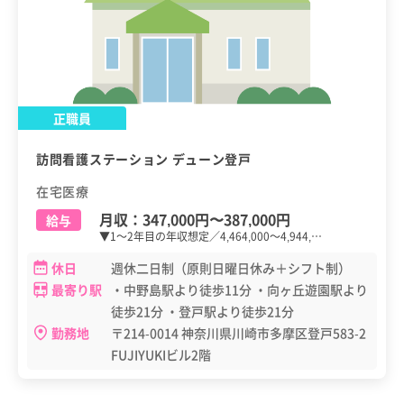
正職員
訪問看護ステーション デューン登戸
在宅医療
月収：
347,000円
〜
387,000円
給与
▼1～2年目の年収想定／4,464,000～4,944,…
休日
週休二日制（原則日曜日休み＋シフト制）
最寄り駅
・中野島駅より徒歩11分 ・向ヶ丘遊園駅より
徒歩21分 ・登戸駅より徒歩21分
勤務地
〒214-0014 神奈川県川崎市多摩区登戸583-2
FUJIYUKIビル2階