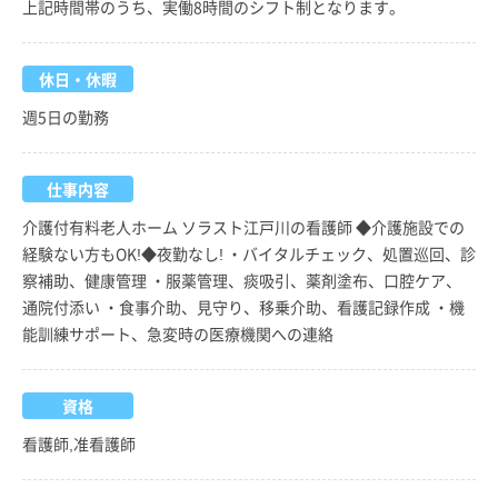
上記時間帯のうち、実働8時間のシフト制となります。
休日・休暇
週5日の勤務
仕事内容
介護付有料老人ホーム ソラスト江戸川の看護師 ◆介護施設での
経験ない方もOK!◆夜勤なし! ・バイタルチェック、処置巡回、診
察補助、健康管理 ・服薬管理、痰吸引、薬剤塗布、口腔ケア、
通院付添い ・食事介助、見守り、移乗介助、看護記録作成 ・機
能訓練サポート、急変時の医療機関への連絡
資格
看護師,准看護師