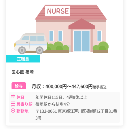
正職員
医心館 篠崎
月収：
400,000円
〜
447,600円
給与
諸手当込
休日
年間休日115日、4週8休以上
最寄り駅
篠崎駅から徒歩4分
勤務地
〒133-0061 東京都江戸川区篠崎町2丁目31番
3号