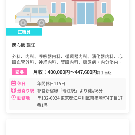
正職員
医心館 瑞江
外科、内科、呼吸器内科、循環器内科、消化器内科、心
臓血管外科、神経内科、腎臓内科、糖尿病・内分泌内
科、脳神経外科、泌尿器科、消化器外科、呼吸器外科、
月収：
400,000円
〜
447,600円
給与
諸手当込
血液内科、緩和ケア科
休日
年間休日115日
最寄り駅
都営新宿線「瑞江駅」より徒歩6分
勤務地
〒132-0024 東京都江戸川区南篠崎町4丁目17
番1号