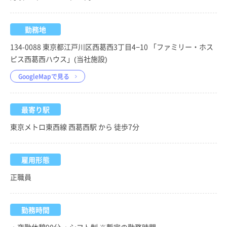
勤務地
134-0088 東京都江戸川区西葛西3丁目4−10 「ファミリー・ホス
ピス西葛西ハウス」(当社施設)
GoogleMapで見る
最寄り駅
東京メトロ東西線 西葛西駅 から 徒歩7分
雇用形態
正職員
勤務時間
・夜勤休憩90分 ・シフト制 ※暫定の勤務時間