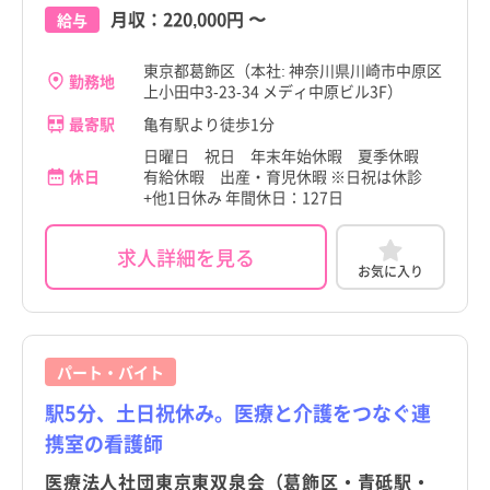
月収：
220,000円
〜
給与
東京都葛飾区（本社: 神奈川県川崎市中原区
勤務地
上小田中3-23-34 メディ中原ビル3F）
最寄駅
亀有駅より徒歩1分
日曜日 祝日 年末年始休暇 夏季休暇
休日
有給休暇 出産・育児休暇 ※日祝は休診
+他1日休み 年間休日：127日
求人詳細を見る
お気に入り
パート・バイト
駅5分、土日祝休み。医療と介護をつなぐ連
携室の看護師
医療法人社団東京東双泉会（葛飾区・青砥駅・