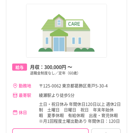
足立区
足立区
新潟県
新潟県
葛飾区
葛飾区
富山県
富山県
江戸川区
江戸川区
石川県
石川県
八王子市
八王子市
葛飾区
葛飾区
福井県
福井県
すべて
すべて
立川市
立川市
山梨県
亀有駅
山梨県
亀有駅
こだわり
こだわり
武蔵野市
武蔵野市
すべて
すべて
月収：
300,000円
〜
給与
長野県
金町駅
長野県
金町駅
三鷹市
4週8休以上
三鷹市
4週8休以上
退職金制度なし／定年（60歳）
職種・資格
勤務形態
職種・資格
勤務形態
岐阜県
堀切菖蒲園駅
岐阜県
堀切菖蒲園駅
すべて
すべて
すべて
すべて
施設形態
施設形態
青梅市
土日祝休み
青梅市
土日祝休み
すべて
すべて
勤務地
〒125-0062 東京都葛飾区青戸5-30-4
静岡県
お花茶屋駅
看護師
常勤（夜勤あり）
静岡県
お花茶屋駅
看護師
常勤（夜勤あり）
最寄駅
綾瀬駅より徒歩5分
府中市
病院
年間休日120日以上
府中市
病院
年間休日120日以上
愛知県
四ツ木駅
助産師
常勤（夜勤なし）
愛知県
四ツ木駅
助産師
常勤（夜勤なし）
土日・祝日休み 年間休日120日以上 週休2日
制 土曜日 日曜日 祝日 年末年始休
昭島市
クリニック
日勤のみ
昭島市
クリニック
日勤のみ
休日
暇 夏季休暇 有給休暇 出産・育児休暇
三重県
京成立石駅
准看護師
常勤（夜勤のみ）
三重県
京成立石駅
准看護師
常勤（夜勤のみ）
※月1回程度土曜出勤あり 年間休日：120日
調布市
介護施設
残業少なめ
調布市
介護施設
残業少なめ
滋賀県
柴又駅
保健師
パート・アルバイト（夜勤あり）
滋賀県
柴又駅
保健師
パート・アルバイト（夜勤あり）