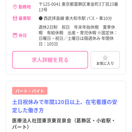
〒125-0041 東京都葛飾区東金町3丁目23番
岩手県
岩手県
勤務地
13号
大田区
大田区
宮城県
宮城県
最寄駅
● 西武拝島線 東大和市駅 バス・車10分
世田谷区
世田谷区
週休2日制 祝日 年末年始休暇 夏季休
秋田県
秋田県
暇 有給休暇 出産・育児休暇 ※固定休：
休日
渋谷区
渋谷区
日曜日・祝日／土曜日は隔週休み 年間休
山形県
山形県
日：105日
中野区
中野区
福島県
福島県
求人詳細を見る
杉並区
杉並区
お気に入り
茨城県
茨城県
豊島区
豊島区
栃木県
栃木県
北区
北区
群馬県
群馬県
パート・バイト
荒川区
荒川区
土日祝休みで年間120日以上、在宅看護の安
埼玉県
埼玉県
板橋区
板橋区
定した働き方
千葉県
千葉県
医療法人社団東京東双泉会（葛飾区・小岩駅・
練馬区
練馬区
パート）
神奈川県
神奈川県