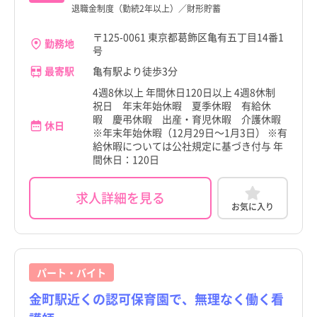
退職金制度（勤続2年以上）／財形貯蓄
〒125-0061 東京都葛飾区亀有五丁目14番1
勤務地
号
最寄駅
亀有駅より徒歩3分
4週8休以上 年間休日120日以上 4週8休制
祝日 年末年始休暇 夏季休暇 有給休
暇 慶弔休暇 出産・育児休暇 介護休暇
休日
※年末年始休暇（12月29日～1月3日） ※有
給休暇については公社規定に基づき付与 年
間休日：120日
求人詳細を見る
お気に入り
パート・バイト
金町駅近くの認可保育園で、無理なく働く看