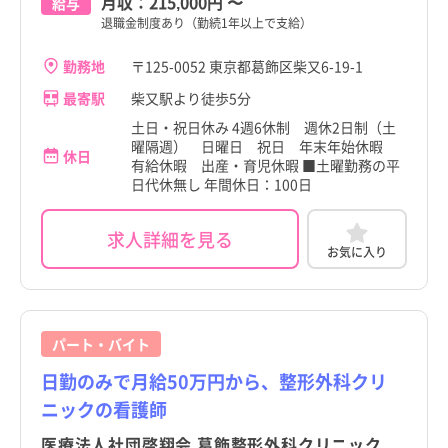
月収：
215,000円
〜
給与
退職金制度あり（勤続1年以上で支給）
勤務地
〒125-0052 東京都葛飾区柴又6-19-1
最寄駅
柴又駅より徒歩5分
土日・祝日休み 4週6休制 週休2日制（土
曜隔週） 日曜日 祝日 年末年始休暇
休日
有給休暇 出産・育児休暇 ■土曜勤務の平
日代休無し 年間休日：100日
求人詳細を見る
お気に入り
パート・バイト
日勤のみで月給50万円から、整形外科クリ
ニックの看護師
医療法人社団啓翔会 葛飾整形外科クリニック