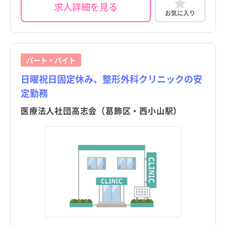
町田市
訪問看護
託児所・保育所あり
町田市
訪問看護
託児所・保育所あり
求人詳細を見る
京都府
京成金町駅
その他（福祉・介護関係資格など）
パート・アルバイト（夜勤なし）
京都府
京成金町駅
その他（福祉・介護関係資格など）
パート・アルバイト（夜勤なし）
お気に入り
小金井市
その他
電子カルテあり
小金井市
その他
電子カルテあり
大阪府
新柴又駅
その他
パート・アルバイト（夜勤のみ）
大阪府
新柴又駅
その他
パート・アルバイト（夜勤のみ）
小平市
駅近
小平市
駅近
兵庫県
京成高砂駅
兵庫県
京成高砂駅
パート・バイト
日野市
高給与
日野市
高給与
奈良県
新小岩駅
奈良県
新小岩駅
日曜祝日固定休み、整形外科クリニックの安
東村山市
東村山市
定勤務
和歌山県
青砥駅
和歌山県
青砥駅
国分寺市
国分寺市
医療法人社団高志会（葛飾区・西小山駅）
鳥取県
鳥取県
国立市
国立市
島根県
島根県
福生市
福生市
岡山県
岡山県
狛江市
狛江市
広島県
広島県
東大和市
東大和市
山口県
山口県
清瀬市
清瀬市
徳島県
徳島県