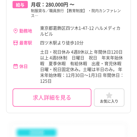
東久留米市
東久留米市
月収：
280,000円
〜
給与
香川県
香川県
制服貸与／職員旅行 【教育制度】 ・院内カンファレン
多摩市
多摩市
ス…
愛媛県
愛媛県
稲城市
稲城市
東京都葛飾区四ツ木1-47-12 ハルメディカ
勤務地
高知県
高知県
ルビル
羽村市
羽村市
最寄駅
四ツ木駅より徒歩10分
福岡県
福岡県
土日・祝日休み 4週8休以上 年間休日120日
あきる野市
あきる野市
以上 4週8休制 日曜日 祝日 年末年始休
佐賀県
佐賀県
暇 夏季休暇 有給休暇 出産・育児休暇
西東京市
西東京市
休日
日曜・祝日固定休み。土曜は半日のみ。 年
長崎県
長崎県
末年始休暇：12月30日～1月3日 年間休日：
瑞穂町
瑞穂町
125日
熊本県
熊本県
日の出町
日の出町
大分県
大分県
求人詳細を見る
お気に入り
檜原村
檜原村
宮崎県
宮崎県
奥多摩町
奥多摩町
鹿児島県
鹿児島県
大島町
大島町
沖縄県
沖縄県