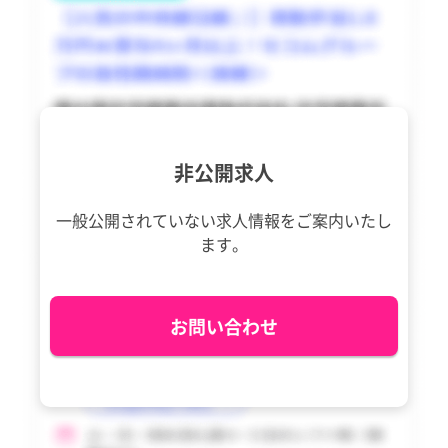
利島村
利島村
tax_region
tax_region
新島村
新島村
神津島村
神津島村
三宅村
三宅村
非公開求人
御蔵島村
御蔵島村
八丈町
八丈町
一般公開されていない求人情報を
ご案内いたし
ます。
青ヶ島村
青ヶ島村
小笠原村
小笠原村
お問い合わせ