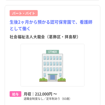
東京都
東京都
すべて
すべて
パート・バイト
千代田区
千代田区
生後2ヶ月から預かる認可保育園で、看護師
中央区
中央区
として働く
社会福祉法人大龍会（葛飾区・拝島駅）
港区
港区
新宿区
新宿区
文京区
文京区
台東区
台東区
都道府県
都道府県
すべて
すべて
墨田区
墨田区
東京都
東京都
江東区
江東区
北海道
北海道
月収：
212,000円
〜
給与
品川区
品川区
退職金制度なし／定年制あり（60歳）
青森県
青森県
目黒区
目黒区