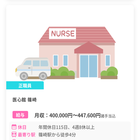
正職員
医心館 篠崎
月収：
400,000円
〜
447,600円
給与
諸手当込
休日
年間休日115日、4週8休以上
最寄り駅
篠崎駅から徒歩4分