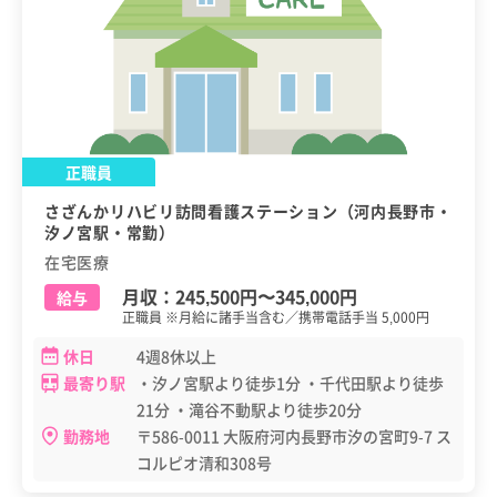
正職員
さざんかリハビリ訪問看護ステーション（河内長野市・
汐ノ宮駅・常勤）
在宅医療
月収：
245,500円
〜
345,000円
給与
正職員 ※月給に諸手当含む／携帯電話手当 5,000円
休日
4週8休以上
最寄り駅
・汐ノ宮駅より徒歩1分 ・千代田駅より徒歩
21分 ・滝谷不動駅より徒歩20分
勤務地
〒586-0011 大阪府河内長野市汐の宮町9-7 ス
コルピオ清和308号