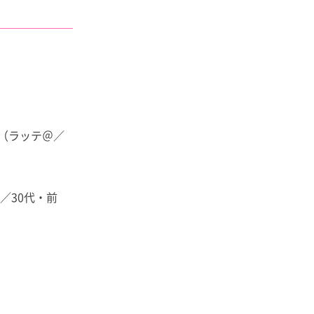
（ラッテ＠／
／30代・前