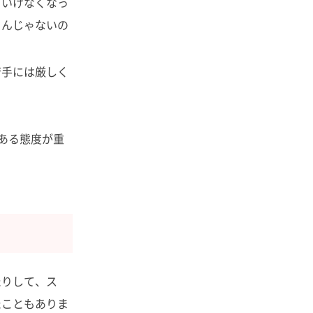
といけなくなっ
るんじゃないの
若手には厳しく
ある態度が重
たりして、ス
たこともありま