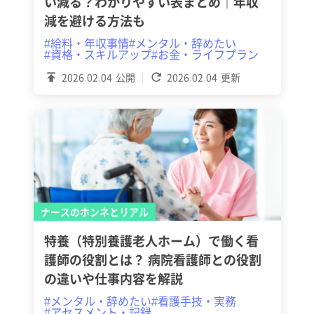
い減る？わかりやすい表まとめ｜年収
減を避ける方法も
#給料・年収事情
#メンタル・辞めたい
#資格・スキルアップ
#お金・ライフプラン
2026.02.04
公開
2026.02.04
更新
ナースのホンネとリアル
特養（特別養護老人ホーム）で働く看
護師の役割とは？ 病院看護師との役割
の違いや仕事内容を解説
#メンタル・辞めたい
#看護手技・実務
#アセスメント・記録