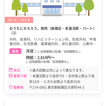
パート・バイト
おうちにかえろう。病院（板橋区・本蓮沼駅・パート）
（2）
内科、皮膚科、リハビリテーション科、形成外科、呼吸
器内科、在宅医療、循環器内科、消化器内科、心療内
科、神経内科、腎臓内科、整形外科、糖尿病・内分泌内
月収：
給与
1. 試用期間の有/無／試用期間なし
科、老年内科、血液内科、緩和ケア科
時給：
2,814円
〜
1. 試用期間の有/無／試用期間なし
休日
※最大回数は月によって異なります。
最寄り駅
・本蓮沼駅より徒歩7分 ・志村坂上駅より徒
歩12分 ・ときわ台駅より徒歩15分
勤務地
〒174-0061 東京都板橋区大原町44-3