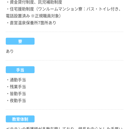
・資金貸付制度、託児補助制度
・住宅援助制度（ワンルームマンション寮：バス・トイレ付き、
電話設置済み ※正規職員対象）
・直営温泉保養所7箇所あり
寮
あり
手当
・通勤手当
・残業手当
・皆勤手当
・夜勤手当
教育体制
ベテランの看護師が多数在籍しており、師長を中心とした手厚い