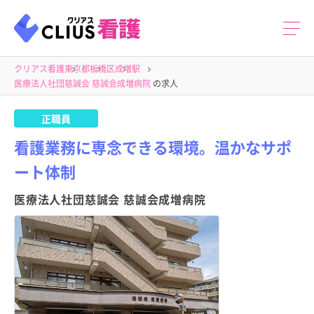
クリアス看護
東京都
板橋区
成増駅
医療法人社団慈誠会 慈誠会成増病院
の求人
正職員
看護業務に専念できる環境。温かなサポ
ート体制
医療法人社団慈誠会 慈誠会成増病院