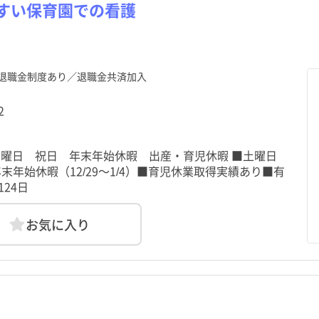
栃木県
目黒区
西高島平駅
栃木県
目黒区
西高島平駅
群馬県
大田区
新高島平駅
群馬県
大田区
新高島平駅
すい保育園での看護
資
勤
資
勤
パート・アルバイト（夜勤
パート・アルバイト（夜勤
その他
その他
のみ）
のみ）
神奈川県
中野区
蓮根駅
神奈川県
中野区
蓮根駅
新潟県
杉並区
志村三丁目駅
新潟県
杉並区
志村三丁目駅
福井県
荒川区
板橋本町駅
福井県
荒川区
板橋本町駅
山梨県
板橋区
板橋区役所前駅
山梨県
板橋区
板橋区役所前駅
退職金制度あり／退職金共済加入
静岡県
葛飾区
地下鉄赤塚駅
静岡県
葛飾区
地下鉄赤塚駅
愛知県
江戸川区
愛知県
江戸川区
2
京都府
武蔵野市
京都府
武蔵野市
大阪府
三鷹市
大阪府
三鷹市
 日曜日 祝日 年末年始休暇 出産・育児休暇 ■土曜日
和歌山県
昭島市
和歌山県
昭島市
鳥取県
調布市
鳥取県
調布市
年始休暇（12/29～1/4）■育児休業取得実績あり■有
24日
広島県
小平市
広島県
小平市
山口県
日野市
山口県
日野市
お気に入り
愛媛県
国立市
愛媛県
国立市
高知県
福生市
高知県
福生市
長崎県
清瀬市
長崎県
清瀬市
熊本県
東久留米市
熊本県
東久留米市
鹿児島県
羽村市
鹿児島県
羽村市
沖縄県
あきる野市
沖縄県
あきる野市
日の出町
日の出町
檜原村
檜原村