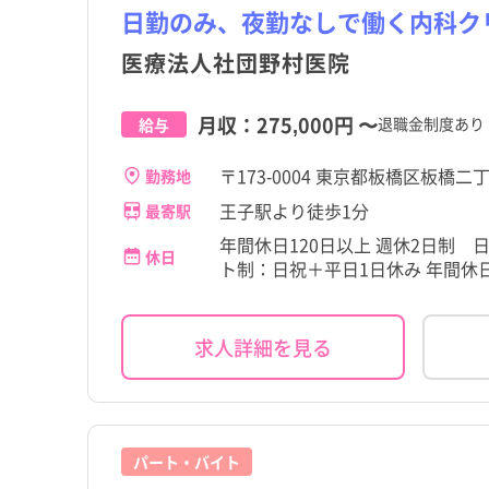
日勤のみ、夜勤なしで働く内科ク
医療法人社団野村医院
月収：
275,000円
〜
退職金制度あり
給与
〒173-0004 東京都板橋区板橋二丁
勤務地
王子駅より徒歩1分
最寄駅
年間休日120日以上 週休2日制
休日
ト制：日祝＋平日1日休み 年間休日
求人詳細を見る
都道府県
東京都
板橋区
都道府県
東京都
板橋区
すべて
すべて
すべて
すべて
すべて
すべて
こだわり
こだわり
すべて
すべて
東京都
千代田区
板橋駅
東京都
千代田区
板橋駅
職種・資格
施設形態
勤務形態
職種・資格
施設形態
勤務形態
すべて
すべて
すべて
すべて
すべて
すべて
4週8休以上
4週8休以上
宮城県
文京区
ときわ台駅
宮城県
文京区
ときわ台駅
看護師
病院
常勤（夜勤あり）
看護師
病院
常勤（夜勤あり）
パート・バイト
残業少なめ
残業少なめ