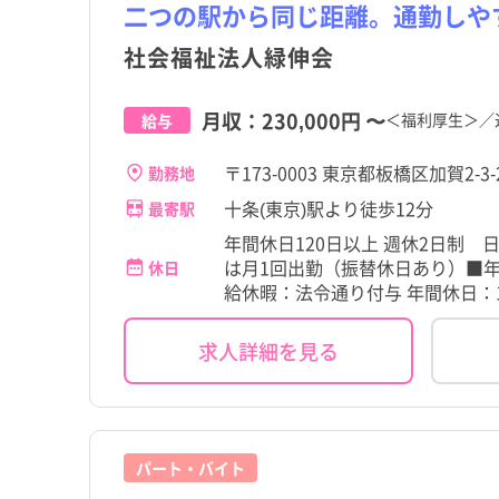
茨城県
品川区
成増駅
茨城県
品川区
成増駅
二つの駅から同じ距離。通勤しや
その他（福祉・介護関係
パート・アルバイト（夜
その他（福祉・介護関係
パート・アルバイト（夜
その他
その他
格など）
なし）
格など）
なし）
高給与
高給与
社会福祉法人緑伸会
千葉県
渋谷区
西台駅
千葉県
渋谷区
西台駅
石川県
北区
本蓮沼駅
石川県
北区
本蓮沼駅
月収：
230,000円
〜
＜福利厚生＞／
給与
岐阜県
足立区
地下鉄成増駅
岐阜県
足立区
地下鉄成増駅
〒173-0003 東京都板橋区加賀2-3-
勤務地
滋賀県
立川市
滋賀県
立川市
十条(東京)駅より徒歩12分
最寄駅
年間休日120日以上 週休2日制
奈良県
府中市
奈良県
府中市
は月1回出勤（振替休日あり）■年末
休日
給休暇：法令通り付与 年間休日：1
岡山県
小金井市
岡山県
小金井市
求人詳細を見る
香川県
国分寺市
香川県
国分寺市
佐賀県
東大和市
佐賀県
東大和市
宮崎県
稲城市
宮崎県
稲城市
パート・バイト
瑞穂町
瑞穂町