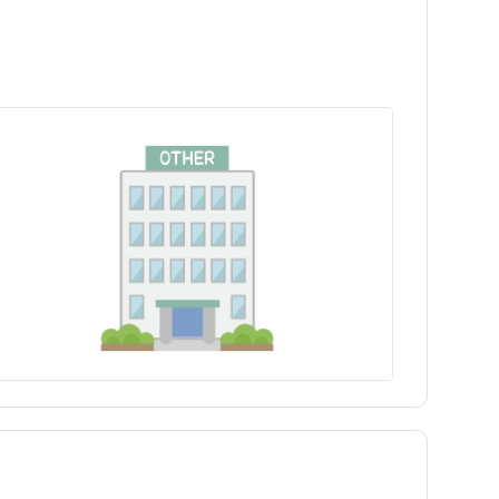
埼玉県
世田谷区
高島平駅
埼玉県
世田谷区
高島平駅
富山県
豊島区
志村坂上駅
富山県
豊島区
志村坂上駅
長野県
練馬区
新板橋駅
長野県
練馬区
新板橋駅
三重県
八王子市
三重県
八王子市
兵庫県
青梅市
兵庫県
青梅市
島根県
町田市
島根県
町田市
徳島県
東村山市
徳島県
東村山市
福岡県
狛江市
福岡県
狛江市
大分県
多摩市
大分県
多摩市
tax_region
西東京市
tax_region
西東京市
奥多摩町
奥多摩町