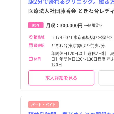
駅2分で帰れるクリニック。働き
医療法人社団藤香会 ときわ台レデ
月収：
300,000円
〜
制服貸与
給与
〒174-0071 東京都板橋区常盤台2
勤務地
ときわ台(東京)駅より徒歩2分
最寄駅
年間休日120日以上 週休2日制
日】年間休日120～130日程度 
休日
120日
求人詳細を見る
パート・バイト