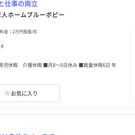
と仕事の両立
利島村
利島村
新島村
新島村
老人ホームブルーポピー
御蔵島村
御蔵島村
八丈町
八丈町
料金：2万円程度/月
14
児休暇 介護休暇 ■月8～9日休み ■裁量休暇6日 年
お気に入り