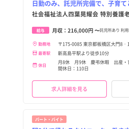
日勤のみ、託児所完備で、子育て
大島町
大島町
社会福祉法人四葉晃耀会 特別養護
三宅村
三宅村
月収：
216,000円
〜
託児所あり 利用
給与
小笠原村
小笠原村
〒175-0085 東京都板橋区大門8‐
勤務地
新高島平駅より徒歩10分
最寄駅
月8休 月9休 慶弔休暇 出産・育
休日
間休日：110日
求人詳細を見る
パート・バイト