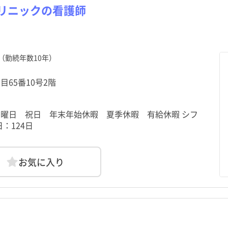
リニックの看護師
（勤続年数10年）
目65番10号2階
 日曜日 祝日 年末年始休暇 夏季休暇 有給休暇 シフ
：124日
お気に入り
北海道
中央区
浮間舟渡駅
北海道
中央区
浮間舟渡駅
青森県
港区
大山駅
青森県
港区
大山駅
土日祝休み
土日祝休み
年間休日120日以上
年間休日120日以上
秋田県
台東区
上板橋駅
秋田県
台東区
上板橋駅
山形県
墨田区
東武練馬駅
山形県
墨田区
東武練馬駅
助産師
クリニック
常勤（夜勤なし）
助産師
クリニック
常勤（夜勤なし）
准看護師
介護施設
常勤（夜勤のみ）
准看護師
介護施設
常勤（夜勤のみ）
託児所・保育所あり
託児所・保育所あり
電子カルテあり
電子カルテあり