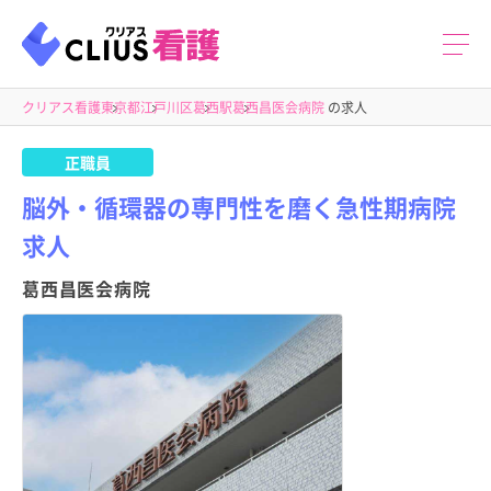
クリアス看護
東京都
江戸川区
葛西駅
葛西昌医会病院
の求人
正職員
脳外・循環器の専門性を磨く急性期病院
求人
葛西昌医会病院