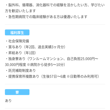
・脳外科、循環器、消化器科での経験を活かしたい方、学びたい
方を歓迎いたします
・急性期病院での臨床経験がある方は優遇いたします
福利厚生
・社会保険完備
・賞与あり（年2回、過去実績3ヶ月分）
・昇給あり（年1回）
・独身寮あり（ワンルームマンション、自己負担25,000円〜
30,000円程度 ※病院から徒歩5〜10分）
・託児補助制度あり
・提携保育所複数あり（生後57日〜6歳 ※日勤帯のみ利用可）
寮
あり