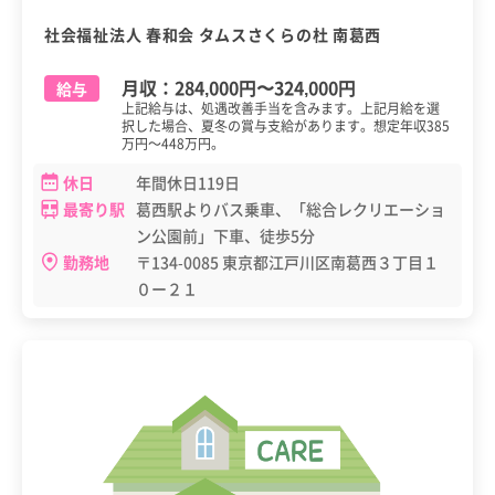
社会福祉法人 春和会 タムスさくらの杜 南葛西
月収：
284,000円
〜
324,000円
給与
上記給与は、処遇改善手当を含みます。上記月給を選
択した場合、夏冬の賞与支給があります。想定年収385
万円～448万円。
休日
年間休日119日
最寄り駅
葛西駅よりバス乗車、「総合レクリエーショ
ン公園前」下車、徒歩5分
勤務地
〒134-0085 東京都江戸川区南葛西３丁目１
０ー２１