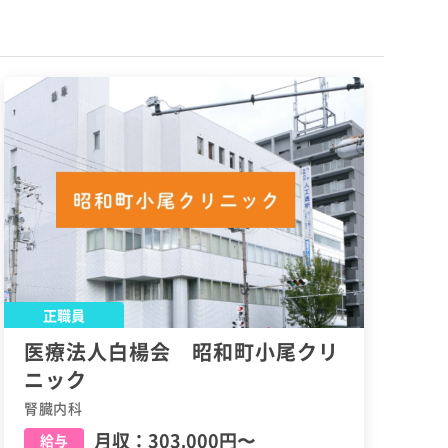
正職員
医療法人白楊会 昭和町小尾クリ
ニック
腎臓内科
月収：
303,000円
〜
給与