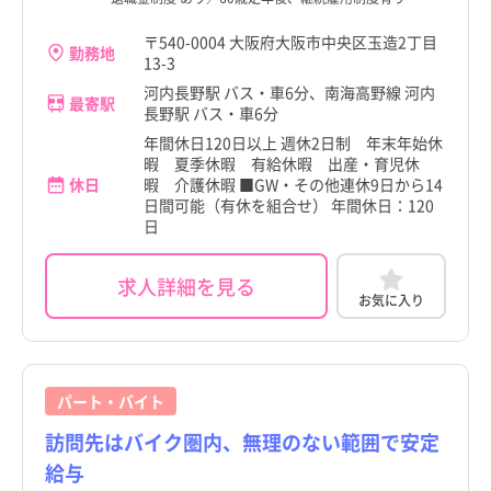
〒540-0004 大阪府大阪市中央区玉造2丁目
勤務地
13-3
河内長野駅 バス・車6分、南海高野線 河内
最寄駅
長野駅 バス・車6分
年間休日120日以上 週休2日制 年末年始休
暇 夏季休暇 有給休暇 出産・育児休
休日
暇 介護休暇 ■GW・その他連休9日から14
日間可能（有休を組合せ） 年間休日：120
日
求人詳細を見る
お気に入り
パート・バイト
訪問先はバイク圏内、無理のない範囲で安定
給与