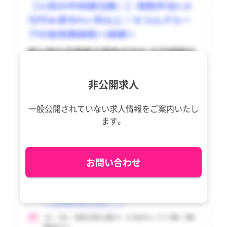
島本町
島本町
豊能町
豊能町
香川県
香川県
すべて
すべて
豊能町
豊能町
能勢町
能勢町
愛媛県
愛媛県
すべて
すべて
能勢町
能勢町
忠岡町
忠岡町
高知県
高知県
すべて
すべて
忠岡町
忠岡町
熊取町
熊取町
福岡県
福岡県
すべて
すべて
非公開求人
熊取町
熊取町
田尻町
田尻町
佐賀県
佐賀県
すべて
すべて
田尻町
田尻町
一般公開されていない求人情報を
ご案内いたし
岬町
岬町
長崎県
長崎県
すべて
すべて
ます。
岬町
岬町
太子町
太子町
熊本県
熊本県
すべて
すべて
太子町
太子町
河南町
河南町
大分県
大分県
すべて
すべて
お問い合わせ
河南町
河南町
千早赤阪村
千早赤阪村
宮崎県
宮崎県
すべて
すべて
千早赤阪村
千早赤阪村
鹿児島県
鹿児島県
沖縄県
沖縄県