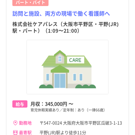
パート・バイト
堺市
堺市
岩手県
岩手県
すべて
すべて
堺市
堺市
訪問と施設、両方の現場で働く看護師へ
岸和田市
岸和田市
宮城県
宮城県
すべて
すべて
株式会社ケアパレス（大阪市平野区・平野(JR)
岸和田市
岸和田市
駅・パート）（1:09〜21:00）
豊中市
豊中市
秋田県
秋田県
すべて
すべて
豊中市
豊中市
池田市
池田市
山形県
山形県
すべて
すべて
池田市
池田市
吹田市
吹田市
福島県
福島県
すべて
すべて
吹田市
吹田市
泉大津市
泉大津市
茨城県
茨城県
すべて
すべて
泉大津市
泉大津市
高槻市
高槻市
栃木県
栃木県
すべて
すべて
高槻市
高槻市
貝塚市
貝塚市
群馬県
群馬県
すべて
すべて
貝塚市
貝塚市
月収：
345,000円
〜
給与
守口市
守口市
埼玉県
埼玉県
すべて
すべて
育児休暇実績あり／定年制：あり（一律66歳）
守口市
守口市
枚方市
枚方市
千葉県
千葉県
すべて
すべて
勤務地
〒547-0024 大阪府大阪市平野区瓜破3-1-13
枚方市
枚方市
茨木市
茨木市
神奈川県
神奈川県
すべて
すべて
最寄駅
平野(JR)駅より徒歩11分