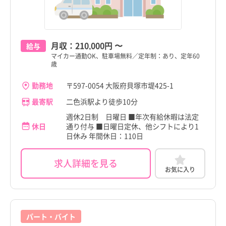
月収：
210,000円
〜
給与
マイカー通勤OK、駐車場無料／定年制：あり、定年60
歳
勤務地
〒597-0054 大阪府貝塚市堤425-1
最寄駅
二色浜駅より徒歩10分
週休2日制 日曜日 ■年次有給休暇は法定
休日
通り付与 ■日曜日定休、他シフトにより1
日休み 年間休日：110日
求人詳細を見る
お気に入り
パート・バイト