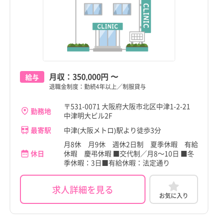
月収：
350,000円
〜
給与
退職金制度：勤続4年以上／制服貸与
〒531-0071 大阪府大阪市北区中津1-2-21
勤務地
中津明大ビル2F
最寄駅
中津(大阪メトロ)駅より徒歩3分
月8休 月9休 週休2日制 夏季休暇 有給
休日
休暇 慶弔休暇 ■交代制／月8～10日 ■冬
季休暇：3日■有給休暇：法定通り
求人詳細を見る
お気に入り