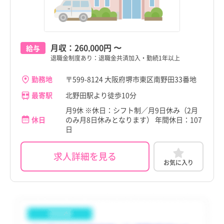
羽曳野市
訪問看護
託児所・保育所あり
羽曳野市
訪問看護
託児所・保育所あり
門真市
門真市
京都府
その他（福祉・介護関係資格など）
パート・アルバイト（夜勤なし）
京都府
その他（福祉・介護関係資格など）
パート・アルバイト（夜勤なし）
すべて
すべて
門真市
その他
電子カルテあり
門真市
その他
電子カルテあり
摂津市
摂津市
大阪府
その他
パート・アルバイト（夜勤のみ）
大阪府
その他
パート・アルバイト（夜勤のみ）
すべて
すべて
摂津市
駅近
摂津市
駅近
月収：
260,000円
〜
給与
高石市
高石市
兵庫県
兵庫県
すべて
すべて
退職金制度あり：退職金共済加入・勤続1年以上
高石市
高給与
高石市
高給与
藤井寺市
藤井寺市
奈良県
奈良県
すべて
すべて
勤務地
〒599-8124 大阪府堺市東区南野田33番地
藤井寺市
藤井寺市
東大阪市
東大阪市
和歌山県
和歌山県
すべて
すべて
最寄駅
北野田駅より徒歩10分
東大阪市
東大阪市
月9休 ※休日：シフト制／月9日休み（2月
泉南市
泉南市
鳥取県
鳥取県
すべて
すべて
休日
のみ月8日休みとなります） 年間休日：107
泉南市
泉南市
日
四條畷市
四條畷市
島根県
島根県
すべて
すべて
四條畷市
四條畷市
求人詳細を見る
交野市
交野市
岡山県
岡山県
すべて
すべて
お気に入り
交野市
交野市
大阪狭山市
大阪狭山市
広島県
広島県
すべて
すべて
大阪狭山市
大阪狭山市
阪南市
阪南市
山口県
山口県
すべて
すべて
阪南市
阪南市
島本町
島本町
徳島県
徳島県
すべて
すべて