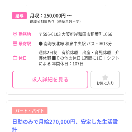
月収：
250,000円
〜
給与
退職金制度あり（勤続年数不問）
勤務地
〒596-0103 大阪府岸和田市稲葉町1066
最寄駅
● 南海泉北線 和泉中央駅 バス・車13分
週休2日制 有給休暇 出産・育児休暇 介
休日
護休暇 ■その他の休日 1週間に1日＋シフト
による 年間休日：107日
求人詳細を見る
お気に入り
パート・バイト
日勤のみで月給270,000円、安定した生活設
計