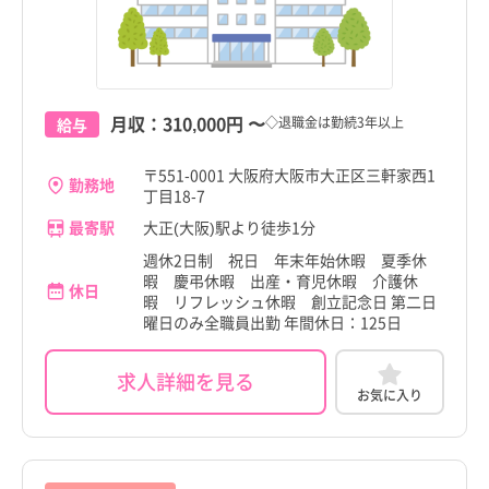
月収：
310,000円
〜
◇退職金は勤続3年以上
給与
〒551-0001 大阪府大阪市大正区三軒家西1
勤務地
丁目18-7
最寄駅
大正(大阪)駅より徒歩1分
週休2日制 祝日 年末年始休暇 夏季休
暇 慶弔休暇 出産・育児休暇 介護休
休日
暇 リフレッシュ休暇 創立記念日 第二日
曜日のみ全職員出勤 年間休日：125日
都道府県
都道府県
すべて
すべて
東京都
東京都
求人詳細を見る
お気に入り
北海道
北海道
大阪府
大阪府
すべて
すべて
大阪市
大阪市
青森県
青森県
すべて
すべて
大阪市
大阪市