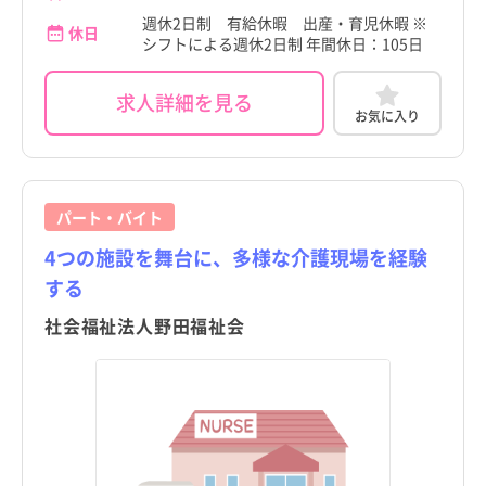
茨木市
茨木市
週休2日制 有給休暇 出産・育児休暇 ※
八尾市
八尾市
新潟県
新潟県
すべて
すべて
休日
シフトによる週休2日制 年間休日：105日
八尾市
八尾市
泉佐野市
泉佐野市
富山県
富山県
すべて
すべて
泉佐野市
泉佐野市
求人詳細を見る
富田林市
富田林市
石川県
石川県
すべて
すべて
お気に入り
富田林市
富田林市
寝屋川市
寝屋川市
福井県
福井県
すべて
すべて
寝屋川市
寝屋川市
河内長野市
河内長野市
山梨県
山梨県
すべて
すべて
パート・バイト
こだわり
こだわり
河内長野市
河内長野市
すべて
すべて
松原市
松原市
長野県
長野県
すべて
すべて
4つの施設を舞台に、多様な介護現場を経験
松原市
4週8休以上
松原市
4週8休以上
する
大東市
職種・資格
勤務形態
大東市
職種・資格
勤務形態
岐阜県
岐阜県
すべて
すべて
すべて
すべて
すべて
すべて
施設形態
施設形態
大東市
土日祝休み
大東市
土日祝休み
すべて
すべて
社会福祉法人野田福祉会
和泉市
和泉市
静岡県
看護師
常勤（夜勤あり）
静岡県
看護師
常勤（夜勤あり）
すべて
すべて
和泉市
病院
年間休日120日以上
和泉市
病院
年間休日120日以上
箕面市
箕面市
愛知県
助産師
常勤（夜勤なし）
愛知県
助産師
常勤（夜勤なし）
すべて
すべて
箕面市
クリニック
日勤のみ
箕面市
クリニック
日勤のみ
柏原市
柏原市
三重県
准看護師
常勤（夜勤のみ）
三重県
准看護師
常勤（夜勤のみ）
すべて
すべて
柏原市
介護施設
残業少なめ
柏原市
介護施設
残業少なめ
羽曳野市
羽曳野市
滋賀県
保健師
パート・アルバイト（夜勤あり）
滋賀県
保健師
パート・アルバイト（夜勤あり）
すべて
すべて