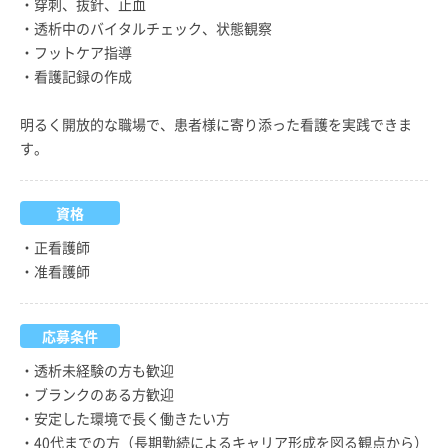
・穿刺、抜針、止血
・透析中のバイタルチェック、状態観察
・フットケア指導
・看護記録の作成
明るく開放的な職場で、患者様に寄り添った看護を実践できま
す。
資格
・正看護師
・准看護師
応募条件
・透析未経験の方も歓迎
・ブランクのある方歓迎
・安定した環境で長く働きたい方
・40代までの方（長期勤続によるキャリア形成を図る観点から）