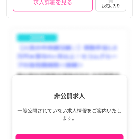
求人詳細を見る
東久留米市
東久留米市
お気に入り
香川県
香川県
多摩市
多摩市
愛媛県
愛媛県
稲城市
稲城市
高知県
高知県
羽村市
羽村市
福岡県
福岡県
あきる野市
あきる野市
佐賀県
佐賀県
西東京市
西東京市
長崎県
長崎県
瑞穂町
瑞穂町
熊本県
熊本県
日の出町
日の出町
非公開求人
大分県
大分県
檜原村
檜原村
一般公開されていない求人情報を
ご案内いたし
宮崎県
宮崎県
奥多摩町
奥多摩町
ます。
鹿児島県
鹿児島県
大島町
大島町
沖縄県
沖縄県