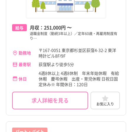
月収：
251,000円
〜
給与
退職金制度（勤続3年以上）／定年60歳・再雇用制度有
り…
〒167-0051 東京都杉並区荻窪4-32-2 東洋
勤務地
時計ビル8F/9F
最寄駅
荻窪駅より徒歩5分
4週8休以上 4週8休制 年末年始休暇 有給
休日
休暇 慶弔休暇 出産・育児休暇 日祝日固
定休み※ 年間休日：120日
求人詳細を見る
お気に入り
パート・バイト