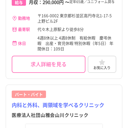
月収：
290,000円
〜
定年65歳／ユニフォーム貸与
給与
〒166-0002 東京都杉並区高円寺北1-17-5
勤務地
上野ビル2F
最寄駅
代々木上原駅より徒歩8分
4週8休以上 4週8休制 有給休暇 慶弔休
休日
暇 出産・育児休暇 特別休暇（年5日） 年
間休日：109日
求人詳細を見る
お気に入り
パート・バイト
内科と外科、両領域を学べるクリニック
医療法人社団山雅会山川クリニック