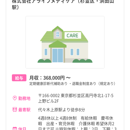
株式会社アライブメディケア（杉並区・浜田山
駅）
月収：
368,000円
〜
給与
定期健康診断代補助あり ・退職金制度あり（規定あり）
〒166-0002 東京都杉並区高円寺北1-17-5
勤務地
上野ビル2F
最寄駅
代々木上原駅より徒歩8分
4週8休以上 4週8休制 有給休暇 慶弔休
暇 出産・育児休暇 介護休暇 希望休月2
休日
日まで可 ※特別休暇：上期：2日、下期：3