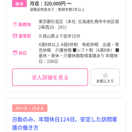
月収：
320,000円
〜
給与
退職金制度あり：勤続年数3年以上
東京都杉並区（本社: 北海道札幌市中央区南
勤務地
2条西20‐291）
最寄駅
久我山駅より徒歩10分
4週8休以上 4週8休制 有給休暇 出産・育
児休暇 介護休暇 ■シフト制（4週8休） ■
休日
産休・育休・介護休暇取得実績あり 年間休
日：108日
求人詳細を見る
お気に入り
パート・バイト
日勤のみ、年間休日124日。安定した訪問看
護の働き方