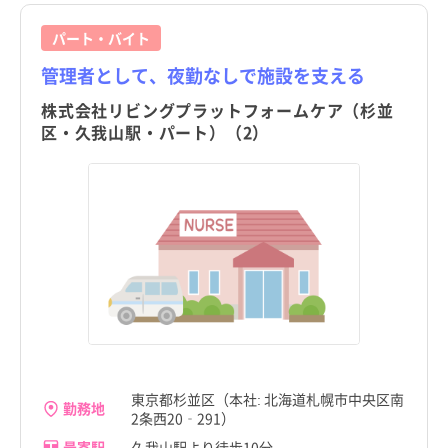
東京都
東京都
すべて
すべて
パート・バイト
管理者として、夜勤なしで施設を支える
千代田区
千代田区
株式会社リビングプラットフォームケア（杉並
中央区
中央区
区・久我山駅・パート）（2）
港区
港区
新宿区
新宿区
文京区
文京区
台東区
台東区
都道府県
都道府県
すべて
すべて
墨田区
墨田区
東京都
東京都
江東区
江東区
北海道
北海道
東京都杉並区（本社: 北海道札幌市中央区南
品川区
品川区
勤務地
2条西20‐291）
青森県
青森県
目黒区
目黒区
最寄駅
久我山駅より徒歩10分