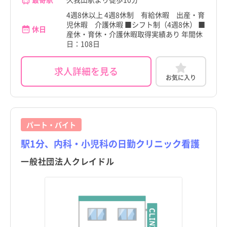
岩手県
岩手県
4週8休以上 4週8休制 有給休暇 出産・育
大田区
大田区
児休暇 介護休暇 ■シフト制（4週8休） ■
休日
宮城県
宮城県
産休・育休・介護休暇取得実績あり 年間休
世田谷区
世田谷区
日：108日
秋田県
秋田県
渋谷区
渋谷区
求人詳細を見る
山形県
山形県
お気に入り
中野区
中野区
福島県
福島県
杉並区
杉並区
茨城県
茨城県
豊島区
豊島区
パート・バイト
栃木県
栃木県
駅1分、内科・小児科の日勤クリニック看護
北区
北区
群馬県
群馬県
一般社団法人クレイドル
荒川区
荒川区
埼玉県
埼玉県
板橋区
板橋区
千葉県
千葉県
練馬区
練馬区
神奈川県
神奈川県