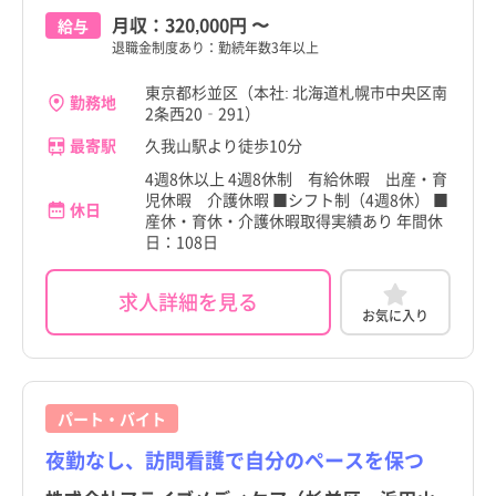
月収：
320,000円
〜
給与
退職金制度あり：勤続年数3年以上
東京都杉並区（本社: 北海道札幌市中央区南
勤務地
2条西20‐291）
最寄駅
久我山駅より徒歩10分
4週8休以上 4週8休制 有給休暇 出産・育
児休暇 介護休暇 ■シフト制（4週8休） ■
休日
産休・育休・介護休暇取得実績あり 年間休
日：108日
求人詳細を見る
お気に入り
パート・バイト
夜勤なし、訪問看護で自分のペースを保つ