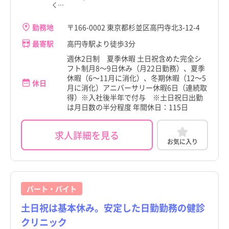
く…
勤務地
〒166-0002 東京都杉並区高円寺北3-12-4
最寄駅
高円寺駅より徒歩3分
週休2日制 夏季休暇 土日祝含めた完全シ
フト制月8～9日休み（月22日勤務）、夏季
休暇（6～11月に消化）、冬期休暇（12～5
休日
月に消化）アニバーサリー休暇6日（連続取
得）※入社後半年で付与 ※土日祝日出勤
は月日数の半分程度 年間休日：115日
求人詳細を見る
お気に入り
パート・バイト
土日祝は基本休み。安定した日勤勤務の健診
クリニック