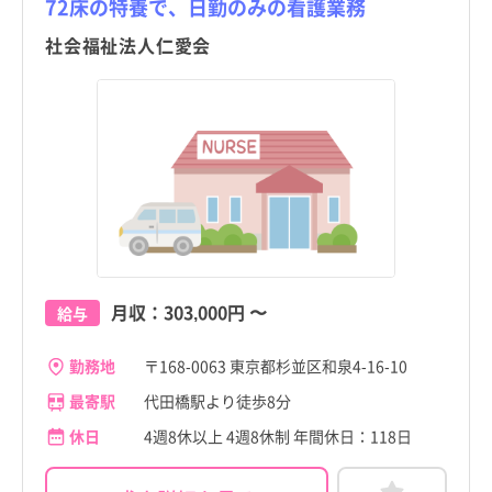
72床の特養で、日勤のみの看護業務
町田市
訪問看護
託児所・保育所あり
町田市
訪問看護
託児所・保育所あり
京都府
東高円寺駅
その他（福祉・介護関係資格など）
パート・アルバイト（夜勤なし）
京都府
東高円寺駅
その他（福祉・介護関係資格など）
パート・アルバイト（夜勤なし）
社会福祉法人仁愛会
小金井市
その他
電子カルテあり
小金井市
その他
電子カルテあり
大阪府
新高円寺駅
その他
パート・アルバイト（夜勤のみ）
大阪府
新高円寺駅
その他
パート・アルバイト（夜勤のみ）
小平市
駅近
小平市
駅近
兵庫県
南阿佐ケ谷駅
兵庫県
南阿佐ケ谷駅
日野市
高給与
日野市
高給与
奈良県
方南町駅
奈良県
方南町駅
東村山市
東村山市
和歌山県
阿佐ケ谷駅
和歌山県
阿佐ケ谷駅
国分寺市
国分寺市
鳥取県
荻窪駅
鳥取県
荻窪駅
国立市
国立市
島根県
高円寺駅
島根県
高円寺駅
月収：
303,000円
〜
給与
福生市
福生市
岡山県
西荻窪駅
岡山県
西荻窪駅
狛江市
狛江市
勤務地
〒168-0063 東京都杉並区和泉4-16-10
広島県
広島県
最寄駅
代田橋駅より徒歩8分
東大和市
東大和市
山口県
山口県
休日
4週8休以上 4週8休制 年間休日：118日
清瀬市
清瀬市
徳島県
徳島県