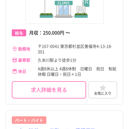
足立区
足立区
杉並区
杉並区
新潟県
新潟県
すべて
すべて
葛飾区
葛飾区
富山県
下井草駅
富山県
下井草駅
江戸川区
江戸川区
石川県
井荻駅
石川県
井荻駅
月収：
250,000円
〜
給与
八王子市
八王子市
福井県
上井草駅
福井県
上井草駅
〒167-0041 東京都杉並区善福寺4-13-18-
立川市
立川市
勤務地
301
山梨県
八幡山駅
山梨県
八幡山駅
こだわり
こだわり
武蔵野市
武蔵野市
すべて
すべて
最寄駅
久米川駅より徒歩1分
長野県
永福町駅
長野県
永福町駅
4週8休以上 4週8休制 日曜日 祝日 有給
三鷹市
4週8休以上
三鷹市
4週8休以上
休日
休暇 日曜日・祝日＋1日
職種・資格
勤務形態
職種・資格
勤務形態
岐阜県
西永福駅
岐阜県
西永福駅
すべて
すべて
すべて
すべて
施設形態
施設形態
青梅市
土日祝休み
青梅市
土日祝休み
すべて
すべて
静岡県
浜田山駅
看護師
常勤（夜勤あり）
静岡県
浜田山駅
看護師
常勤（夜勤あり）
求人詳細を見る
お気に入り
府中市
病院
年間休日120日以上
府中市
病院
年間休日120日以上
愛知県
高井戸駅
助産師
常勤（夜勤なし）
愛知県
高井戸駅
助産師
常勤（夜勤なし）
昭島市
クリニック
日勤のみ
昭島市
クリニック
日勤のみ
三重県
富士見ヶ丘駅
准看護師
常勤（夜勤のみ）
三重県
富士見ヶ丘駅
准看護師
常勤（夜勤のみ）
調布市
介護施設
残業少なめ
調布市
介護施設
残業少なめ
パート・バイト
滋賀県
久我山駅
保健師
パート・アルバイト（夜勤あり）
滋賀県
久我山駅
保健師
パート・アルバイト（夜勤あり）