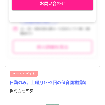
利島村
利島村
お問い合わせ
tax_region
tax_region
新島村
新島村
神津島村
神津島村
三宅村
三宅村
御蔵島村
御蔵島村
八丈町
八丈町
青ヶ島村
青ヶ島村
小笠原村
小笠原村
パート・バイト
日勤のみ、土曜月1～2回の保育園看護師
株式会社三恭