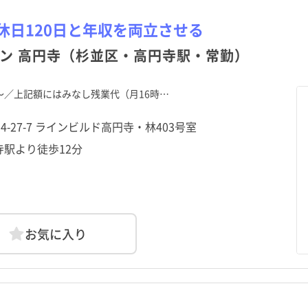
栃木県
目黒区
久我山駅
栃木県
目黒区
久我山駅
群馬県
大田区
東高円寺駅
群馬県
大田区
東高円寺駅
資
勤
資
勤
パート・アルバイト（夜勤
パート・アルバイト（夜勤
その他
その他
のみ）
のみ）
休日120日と年収を両立させる
神奈川県
中野区
方南町駅
神奈川県
中野区
方南町駅
新潟県
杉並区
阿佐ケ谷駅
新潟県
杉並区
阿佐ケ谷駅
ン 高円寺（杉並区・高円寺駅・常勤）
福井県
荒川区
西荻窪駅
福井県
荒川区
西荻窪駅
山梨県
板橋区
山梨県
板橋区
0円～／上記額にはみなし残業代（月16時…
静岡県
葛飾区
静岡県
葛飾区
愛知県
江戸川区
愛知県
江戸川区
南4-27-7 ラインビルド高円寺・林403号室
京都府
武蔵野市
京都府
武蔵野市
大阪府
三鷹市
大阪府
三鷹市
寺駅より徒歩12分
和歌山県
昭島市
和歌山県
昭島市
鳥取県
調布市
鳥取県
調布市
広島県
小平市
広島県
小平市
山口県
日野市
山口県
日野市
愛媛県
国立市
愛媛県
国立市
高知県
福生市
高知県
福生市
お気に入り
長崎県
清瀬市
長崎県
清瀬市
熊本県
東久留米市
熊本県
東久留米市
鹿児島県
羽村市
鹿児島県
羽村市
沖縄県
あきる野市
沖縄県
あきる野市
日の出町
日の出町
檜原村
檜原村