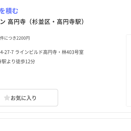
を積む
利島村
利島村
新島村
新島村
ン 高円寺（杉並区・高円寺駅）
御蔵島村
御蔵島村
八丈町
八丈町
1件につき2200円
南4-27-7 ラインビルド高円寺・林403号室
寺駅より徒歩12分
お気に入り