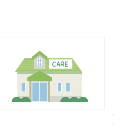
埼玉県
世田谷区
新高円寺駅
埼玉県
世田谷区
新高円寺駅
富山県
豊島区
荻窪駅
富山県
豊島区
荻窪駅
長野県
練馬区
長野県
練馬区
三重県
八王子市
三重県
八王子市
兵庫県
青梅市
兵庫県
青梅市
島根県
町田市
島根県
町田市
徳島県
東村山市
徳島県
東村山市
福岡県
狛江市
福岡県
狛江市
大分県
多摩市
大分県
多摩市
tax_region
西東京市
tax_region
西東京市
奥多摩町
奥多摩町