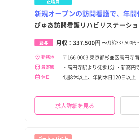
正職員
茨城県
品川区
富士見ヶ丘駅
茨城県
品川区
富士見ヶ丘駅
その他（福祉・介護関係
パート・アルバイト（夜
その他（福祉・介護関係
パート・アルバイト（夜
その他
その他
格など）
なし）
格など）
なし）
新規オープンの訪問看護で、年間
高給与
高給与
千葉県
渋谷区
南阿佐ケ谷駅
千葉県
渋谷区
南阿佐ケ谷駅
ぴゅあ訪問看護リハビリステーショ
石川県
北区
高円寺駅
石川県
北区
高円寺駅
月収：
337,500円
〜
月給337,50
給与
岐阜県
足立区
岐阜県
足立区
〒166-0003 東京都杉並区高円寺
滋賀県
立川市
滋賀県
立川市
勤務地
・高円寺駅より徒歩1分 ・新高円
最寄駅
奈良県
府中市
奈良県
府中市
4週8休以上、年間休日120日以上
休日
岡山県
小金井市
岡山県
小金井市
香川県
国分寺市
香川県
国分寺市
求人詳細を見る
佐賀県
東大和市
佐賀県
東大和市
宮崎県
稲城市
宮崎県
稲城市
パート・バイト
瑞穂町
瑞穂町