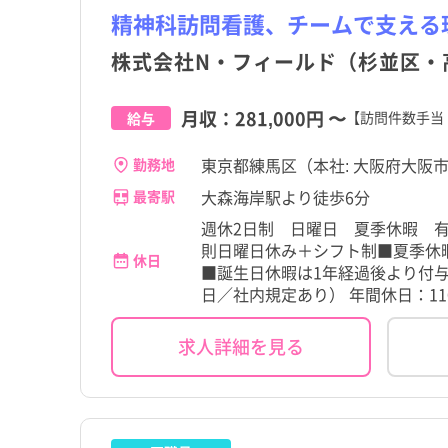
精神科訪問看護、チームで支える
株式会社N・フィールド（杉並区・
月収：
281,000円
〜
【訪問件数手当
給与
東京都練馬区（本社: 大阪府大阪市
勤務地
大森海岸駅より徒歩6分
最寄駅
週休2日制 日曜日 夏季休暇 
則日曜日休み＋シフト制■夏季休
休日
■誕生日休暇は1年経過後より付与
日／社内規定あり） 年間休日：11
都道府県
東京都
杉並区
都道府県
東京都
杉並区
すべて
すべて
すべて
すべて
すべて
すべて
求人詳細を見る
こだわり
こだわり
すべて
すべて
東京都
千代田区
下井草駅
東京都
千代田区
下井草駅
職種・資格
施設形態
勤務形態
職種・資格
施設形態
勤務形態
すべて
すべて
すべて
すべて
すべて
すべて
4週8休以上
4週8休以上
宮城県
文京区
永福町駅
宮城県
文京区
永福町駅
看護師
病院
常勤（夜勤あり）
看護師
病院
常勤（夜勤あり）
残業少なめ
残業少なめ