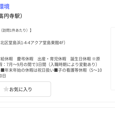
環境
高円寺駅）
（訪問1件あたり）】
北区堂島浜1-4-4アクア堂島東館4F）
有給休暇 慶弔休暇 出産・育児休暇 誕生日休暇 ※原
暇：7月～9月の間で3日間（入職時期により変動あり）
■年末年始の休暇は祝日扱い■子の看護等休暇（5～10
0日
お気に入り
北海道
中央区
井荻駅
北海道
中央区
井荻駅
青森県
港区
上井草駅
青森県
港区
上井草駅
土日祝休み
土日祝休み
年間休日120日以上
年間休日120日以上
秋田県
台東区
西永福駅
秋田県
台東区
西永福駅
山形県
墨田区
浜田山駅
山形県
墨田区
浜田山駅
助産師
クリニック
常勤（夜勤なし）
助産師
クリニック
常勤（夜勤なし）
准看護師
介護施設
常勤（夜勤のみ）
准看護師
介護施設
常勤（夜勤のみ）
託児所・保育所あり
託児所・保育所あり
電子カルテあり
電子カルテあり