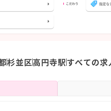
指定な
こだわり
都
杉並区
高円寺駅
すべての求