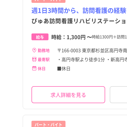
週1日3時間から、訪問看護の経験
大島町
大島町
ぴゅあ訪問看護リハビリステーショ
三宅村
三宅村
時給：
1,300円
〜
時給1300円＋訪問
給与
小笠原村
小笠原村
〒166-0003 東京都杉並区高円寺
勤務地
・高円寺駅より徒歩1分 ・新高円
最寄駅
■休日
休日
求人詳細を見る
パート・バイト