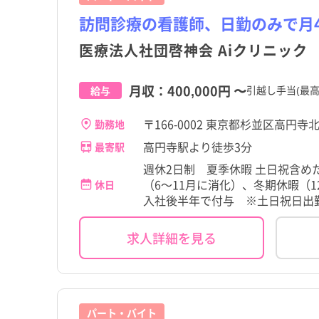
訪問診療の看護師、日勤のみで月40
医療法人社団啓神会 Aiクリニック
月収：
400,000円
〜
引越し手当(最高
給与
〒166-0002 東京都杉並区高円寺北3
勤務地
高円寺駅より徒歩3分
最寄駅
週休2日制 夏季休暇 土日祝含め
（6～11月に消化）、冬期休暇（
休日
入社後半年で付与 ※土日祝日出勤
求人詳細を見る
パート・バイト